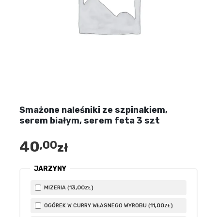
Smażone naleśniki ze szpinakiem,
serem białym, serem feta 3 szt
40
,00
zł
JARZYNY
13
,00
MIZERIA (
)
ZŁ
11
,00
OGÓREK W CURRY WŁASNEGO WYROBU (
)
ZŁ