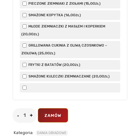
15
,00
PIECZONE ZIEMNIAKI Z ZIOŁAMI (
)
ZŁ
16
,00
SMAŻONE KOPYTKA (
)
ZŁ
MŁODE ZIEMNIACZKI Z MASŁEM I KOPERKIEM
20
,00
(
)
ZŁ
GRILLOWANA CUKINIA Z OLIWĄ CZOSNKOWO –
25
,00
ZIOŁOWĄ (
)
ZŁ
20
,00
FRYTKI Z BATATÓW (
)
ZŁ
20
,00
SMAŻONE KULECZKI ZIEMNIACZANE (
)
ZŁ
ZAMÓW
Kategoria:
DANIA OBIADOWE