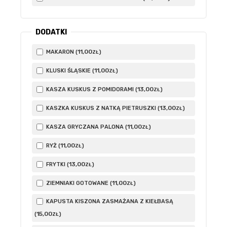
DODATKI
11
,00
MAKARON (
)
ZŁ
11
,00
KLUSKI ŚLĄSKIE (
)
ZŁ
13
,00
KASZA KUSKUS Z POMIDORAMI (
)
ZŁ
13
,00
KASZKA KUSKUS Z NATKĄ PIETRUSZKI (
)
ZŁ
11
,00
KASZA GRYCZANA PALONA (
)
ZŁ
11
,00
RYŻ (
)
ZŁ
13
,00
FRYTKI (
)
ZŁ
11
,00
ZIEMNIAKI GOTOWANE (
)
ZŁ
KAPUSTA KISZONA ZASMAŻANA Z KIEŁBASĄ
15
,00
(
)
ZŁ