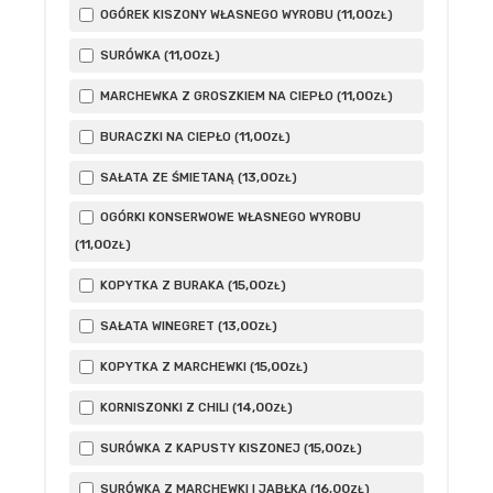
11
,00
OGÓREK KISZONY WŁASNEGO WYROBU (
)
ZŁ
11
,00
SURÓWKA (
)
ZŁ
11
,00
MARCHEWKA Z GROSZKIEM NA CIEPŁO (
)
ZŁ
11
,00
BURACZKI NA CIEPŁO (
)
ZŁ
13
,00
SAŁATA ZE ŚMIETANĄ (
)
ZŁ
OGÓRKI KONSERWOWE WŁASNEGO WYROBU
11
,00
(
)
ZŁ
15
,00
KOPYTKA Z BURAKA (
)
ZŁ
13
,00
SAŁATA WINEGRET (
)
ZŁ
15
,00
KOPYTKA Z MARCHEWKI (
)
ZŁ
14
,00
KORNISZONKI Z CHILI (
)
ZŁ
15
,00
SURÓWKA Z KAPUSTY KISZONEJ (
)
ZŁ
16
,00
SURÓWKA Z MARCHEWKI I JABŁKA (
)
ZŁ