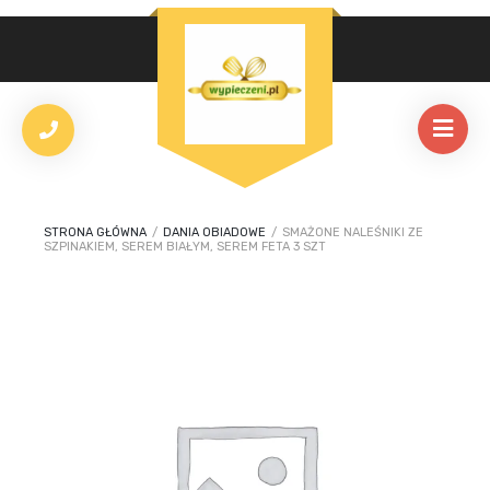
STRONA GŁÓWNA
/
DANIA OBIADOWE
/
SMAŻONE NALEŚNIKI ZE
SZPINAKIEM, SEREM BIAŁYM, SEREM FETA 3 SZT