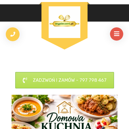
ZADZWOŃ I ZAMÓW - 797 798 467