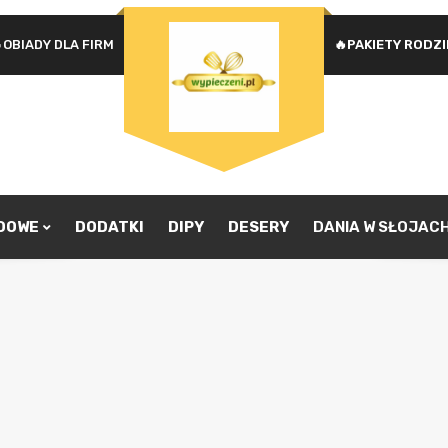
OBIADY DLA FIRM
🔥PAKIETY RODZ
Na
WYMAGANE
HASŁO
*
u
Ad
je
pr
ZAPAMIĘTAJ MNIE
zw
ZALOGUJ SIĘ
ADOWE
DODATKI
DIPY
DESERY
DANIA W SŁOJAC
Nie pamiętasz hasła?