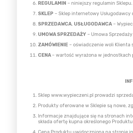
REGULAMIN
– niniejszy regulamin Sklepu.
SKLEP
– Sklep internetowy Usługodawcy 
SPRZEDAWCA
,
USŁUGODAWCA
– Wypiec
UMOWA SPRZEDAŻY
– Umowa Sprzedaży P
ZAMÓWIENIE
– oświadczenie woli Klient
CENA
– wartość wyrażona w jednostkach p
IN
Sklep www.wypieczeni.pl prowadzi sprzeda
Produkty oferowane w Sklepie są nowe, zg
Informacje znajdujące się na stronach in
składa ofertę kupna określonego Produktu
Cena Produktu uwidoczniona na stronie int