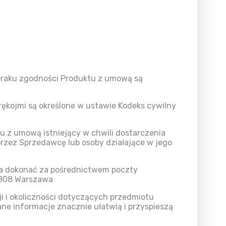
braku zgodności Produktu z umową są
rękojmi są określone w ustawie Kodeks cywilny
 z umową istniejący w chwili dostarczenia
 przez Sprzedawcę lub osoby działające w jego
na dokonać za pośrednictwem poczty
3-808 Warszawa
i i okoliczności dotyczących przedmiotu
ane informacje znacznie ułatwią i przyspieszą