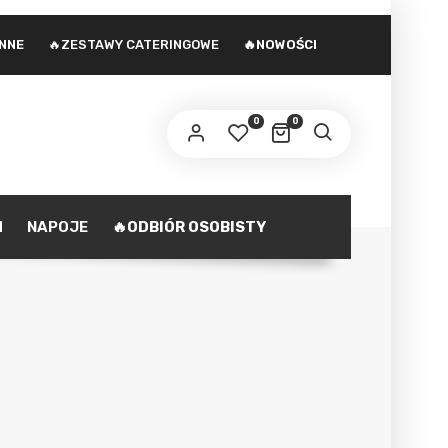
INNE
🔥ZESTAWY CATERINGOWE
🔥NOWOŚCI
 adres e-mail zostanie wysłany odnośnik do
stawienia nowego hasła.
0
0
ministratorem danych osobowych podanych w formularzu
st Agencja marketingowa Agnieszka Gajewska. Zasady
zetwarzania danych oraz Twoje uprawnienia z tym
polityka prywatności
iązane opisane są na stronie
.
H
NAPOJE
🔥ODBIÓR OSOBISTY
ZAREJESTRUJ SIĘ