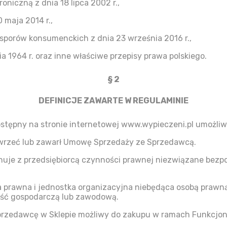
oniczną z dnia 18 lipca 2002 r.,
maja 2014 r.,
porów konsumenckich z dnia 23 września 2016 r.,
a 1964 r. oraz inne właściwe przepisy prawa polskiego.
§ 2
DEFINICJE ZAWARTE W REGULAMINIE
stępny na stronie internetowej www.wypieczeni.pl umożliw
awrzeć lub zawarł Umowę Sprzedaży ze Sprzedawcą.
nuje z przedsiębiorcą czynności prawnej niezwiązane bezpoś
a prawna i jednostka organizacyjna niebędąca osobą prawn
ość gospodarczą lub zawodową.
rzedawcę w Sklepie możliwy do zakupu w ramach Funkcjona