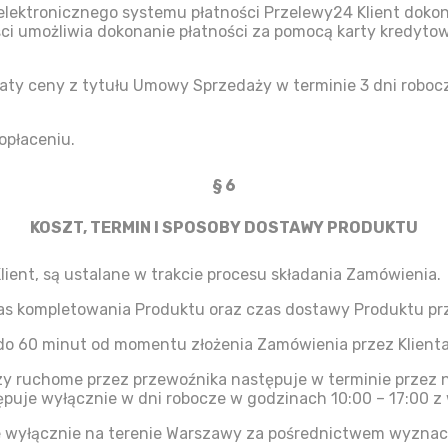
lektronicznego systemu płatności Przelewy24 Klient dokonu
ci umożliwia dokonanie płatności za pomocą karty kredyto
łaty ceny z tytułu Umowy Sprzedaży w terminie 3 dni roboc
opłaceniu.
§ 6
KOSZT, TERMIN I SPOSOBY DOSTAWY PRODUKTU
ient, są ustalane w trakcie procesu składania Zamówienia.
zas kompletowania Produktu oraz czas dostawy Produktu pr
o 60 minut od momentu złożenia Zamówienia przez Klienta
y ruchome przez przewoźnika następuje w terminie przez
uje wyłącznie w dni robocze w godzinach 10:00 – 17:00 z wy
ne wyłącznie na terenie Warszawy za pośrednictwem wyzna