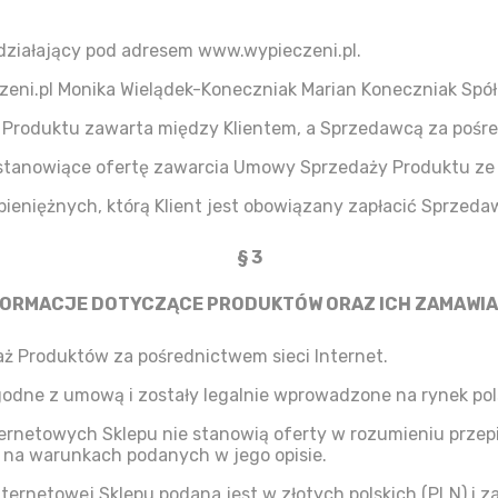
działający pod adresem www.wypieczeni.pl.
zeni.pl Monika Wielądek-Koneczniak Marian Koneczniak Spó
roduktu zawarta między Klientem, a Sprzedawcą za pośr
a stanowiące ofertę zawarcia Umowy Sprzedaży Produktu z
ieniężnych, którą Klient jest obowiązany zapłacić Sprzeda
§ 3
FORMACJE DOTYCZĄCE PRODUKTÓW ORAZ ICH ZAMAWIA
ż Produktów za pośrednictwem sieci Internet.
odne z umową i zostały legalnie wprowadzone na rynek pols
ternetowych Sklepu nie stanowią oferty w rozumieniu przepi
 na warunkach podanych w jego opisie.
ernetowej Sklepu podana jest w złotych polskich (PLN) i za