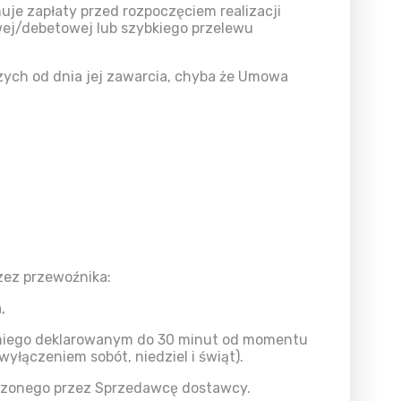
je zapłaty przed rozpoczęciem realizacji
wej/debetowej lub szybkiego przelewu
zych od dnia jej zawarcia, chyba że Umowa
zez przewoźnika:
,
 niego deklarowanym do 30 minut od momentu
łączeniem sobót, niedziel i świąt).
czonego przez Sprzedawcę dostawcy.