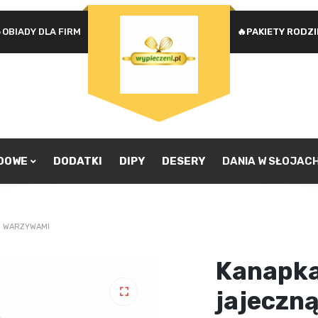
OBIADY DLA FIRM
🔥PAKIETY RODZ
Na
WYMAGANE
HASŁO
*
u
Ad
je
pr
ZAPAMIĘTAJ MNIE
zw
ZALOGUJ SIĘ
ADOWE
DODATKI
DIPY
DESERY
DANIA W SŁOJAC
Nie pamiętasz hasła?
I WARZYWAMI
Kanapka
jajeczn
🔍