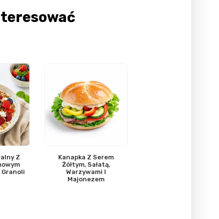
nteresować
alny Z
Kanapka Z Serem
omowym
Żółtym, Sałatą,
Granoli
Warzywami I
Majonezem