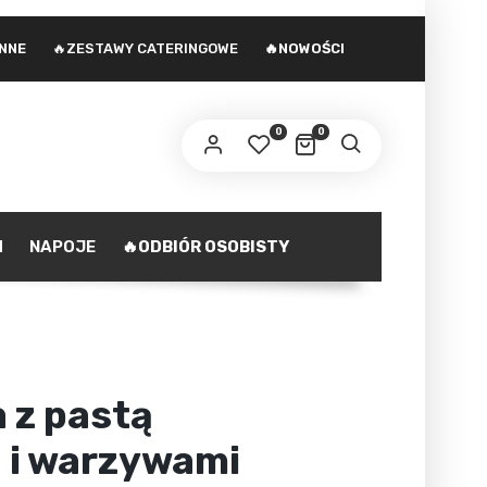
INNE
🔥ZESTAWY CATERINGOWE
🔥NOWOŚCI
 adres e-mail zostanie wysłany odnośnik do
stawienia nowego hasła.
0
0
ministratorem danych osobowych podanych w formularzu
st Agencja marketingowa Agnieszka Gajewska. Zasady
zetwarzania danych oraz Twoje uprawnienia z tym
polityka prywatności
iązane opisane są na stronie
.
H
NAPOJE
🔥ODBIÓR OSOBISTY
ZAREJESTRUJ SIĘ
 z pastą
ą i warzywami