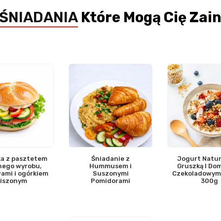
ŚNIADANIA
Które Mogą Cię Zai
a z pasztetem
Śniadanie z
Jogurt Natur
nego wyrobu,
Hummusem i
Gruszką I D
ami i ogórkiem
Suszonymi
Czekoladowym 
kiszonym
Pomidorami
300g