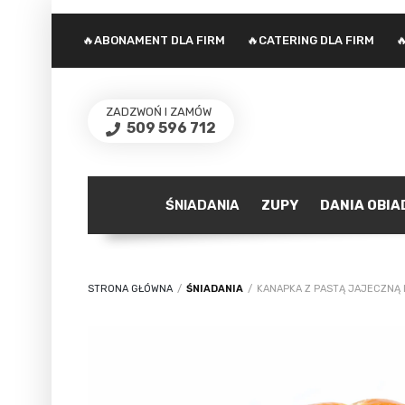
🔥ABONAMENT DLA FIRM
🔥CATERING DLA FIRM

ZADZWOŃ I ZAMÓW
509 596 712
ŚNIADANIA
ZUPY
DANIA OBI
STRONA GŁÓWNA
/
ŚNIADANIA
/
KANAPKA Z PASTĄ JAJECZNĄ 