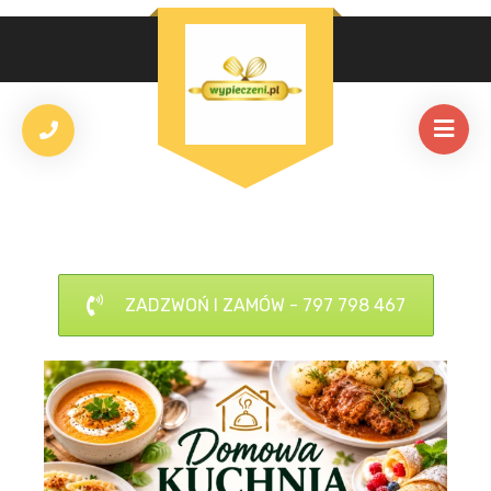
ZADZWOŃ I ZAMÓW - 797 798 467