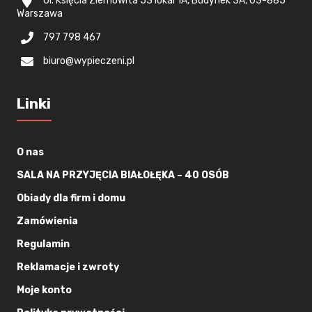
Ul. Księcia Ziemowita 53 lokal 1A, Budynek 3A, 03-885
Warszawa
797 798 467
biuro@wypieczeni.pl
Linki
O nas
SALA NA PRZYJĘCIA BIAŁOŁĘKA – 40 OSÓB
Obiady dla firm i domu
Zamówienia
Regulamin
Reklamacje i zwroty
Moje konto