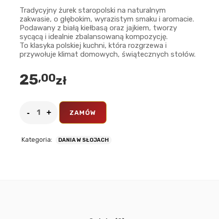
Tradycyjny żurek staropolski na naturalnym
zakwasie, o głębokim, wyrazistym smaku i aromacie.
Podawany z białą kiełbasą oraz jajkiem, tworzy
sycącą i idealnie zbalansowaną kompozycję.
To klasyka polskiej kuchni, która rozgrzewa i
przywołuje klimat domowych, świątecznych stołów.
25
,00
zł
ZAMÓW
Kategoria:
DANIA W SŁOJACH