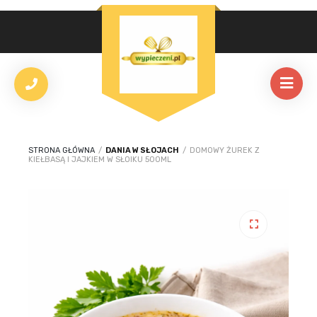
STRONA GŁÓWNA
/
DANIA W SŁOJACH
/
DOMOWY ŻUREK Z
KIEŁBASĄ I JAJKIEM W SŁOIKU 500ML
🔍