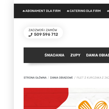
🔥ABONAMENT DLA FIRM
🔥CATERING DLA FIRM

ZADZWOŃ I ZAMÓW
509 596 712
ŚNIADANIA
ZUPY
DANIA OBI
STRONA GŁÓWNA
/
DANIA OBIADOWE
/
FILET Z KURCZAKA Z J