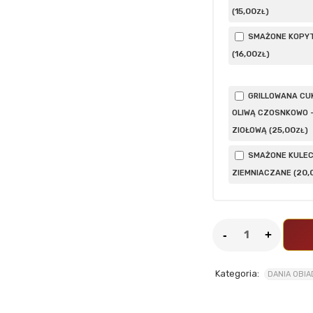
15
,00
(
)
ZŁ
SMAŻONE KOPY
16
,00
(
)
ZŁ
GRILLOWANA CUK
OLIWĄ CZOSNKOWO 
25
,00
ZIOŁOWĄ (
)
ZŁ
SMAŻONE KULEC
20
,
ZIEMNIACZANE (
Kategoria:
DANIA OBI