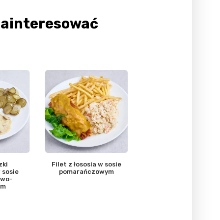
Zainteresować
zki
Filet z łososia w sosie
 sosie
pomarańczowym
owo-
ym