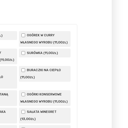
OGÓREK W CURRY
)
Ł
11
,00
WŁASNEGO WYROBU (
)
ZŁ
Y
11
,00
SURÓWKA (
)
ZŁ
11
,00
(
)
ZŁ
BURACZKI NA CIEPŁO
ŁO
11
,00
(
)
ZŁ
ETANĄ
OGÓRKI KONSERWOWE
11
,00
WŁASNEGO WYROBU (
)
ZŁ
AKA
SAŁATA WINEGRET
13
,00
(
)
ZŁ