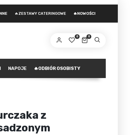
INNE
🔥ZESTAWY CATERINGOWE
🔥NOWOŚCI
 adres e-mail zostanie wysłany odnośnik do
stawienia nowego hasła.
0
0
ministratorem danych osobowych podanych w formularzu
st Agencja marketingowa Agnieszka Gajewska. Zasady
zetwarzania danych oraz Twoje uprawnienia z tym
polityka prywatności
iązane opisane są na stronie
.
H
NAPOJE
🔥ODBIÓR OSOBISTY
ZAREJESTRUJ SIĘ
kurczaka z
 sadzonym