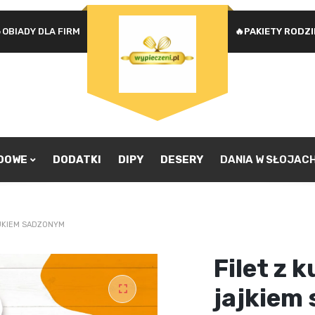
OBIADY DLA FIRM
🔥PAKIETY RODZ
Na
WYMAGANE
HASŁO
*
u
Ad
je
pr
ZAPAMIĘTAJ MNIE
zw
ZALOGUJ SIĘ
ADOWE
DODATKI
DIPY
DESERY
DANIA W SŁOJAC
Nie pamiętasz hasła?
AJKIEM SADZONYM
Filet z 
jajkiem
🔍