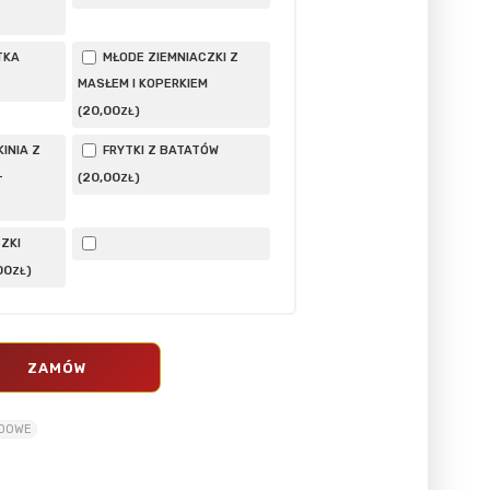
TKA
MŁODE ZIEMNIACZKI Z
MASŁEM I KOPERKIEM
20
,00
(
)
ZŁ
INIA Z
FRYTKI Z BATATÓW
–
20
,00
(
)
ZŁ
ZKI
00
)
ZŁ
ZAMÓW
ADOWE