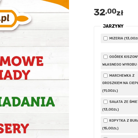
32
,00
zł
JARZYNY
13
,00
MIZERIA (
Z
OGÓREK KISZON
WŁASNEGO WYROBU 
MARCHEWKA Z
GROSZKIEM NA CIEP
11
,00
(
)
ZŁ
SAŁATA ZE ŚMI
13
,00
(
)
ZŁ
KOPYTKA Z BUR
15
,00
(
)
ZŁ