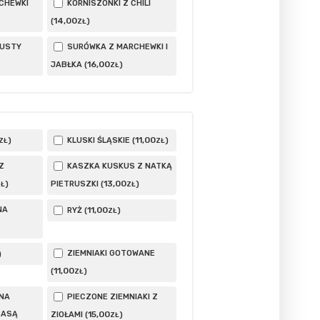
CHEWKI
KORNISZONKI Z CHILI
14
,00
(
)
ZŁ
PUSTY
SURÓWKA Z MARCHEWKI I
16
,00
JABŁKA (
)
ZŁ
11
,00
)
KLUSKI ŚLĄSKIE (
)
ZŁ
ZŁ
Z
KASZKA KUSKUS Z NATKĄ
13
,00
)
PIETRUSZKI (
)
ZŁ
ZŁ
NA
11
,00
RYŻ (
)
ZŁ
ZIEMNIAKI GOTOWANE
)
11
,00
(
)
ZŁ
NA
PIECZONE ZIEMNIAKI Z
BASĄ
15
,00
ZIOŁAMI (
)
ZŁ