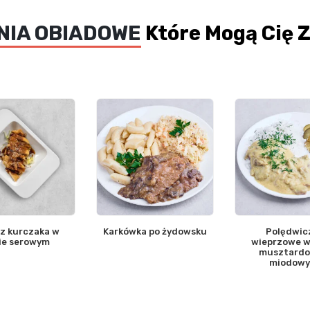
NIA OBIADOWE
Które Mogą Cię 
 z kurczaka w
Karkówka po żydowsku
Polędwic
ie serowym
wieprzowe w
musztard
miodow