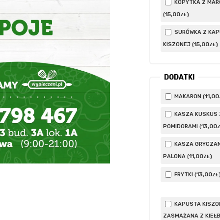
KOPYTKA Z MAR
15
,00
(
)
ZŁ
SURÓWKA Z KA
15
,00
KISZONEJ (
)
ZŁ
DODATKI
11
,00
MAKARON (
KASZA KUSKUS 
13
,00
POMIDORAMI (
KASZA GRYCZA
11
,00
PALONA (
)
ZŁ
13
,00
FRYTKI (
ZŁ
KAPUSTA KISZO
ZASMAŻANA Z KIEŁ