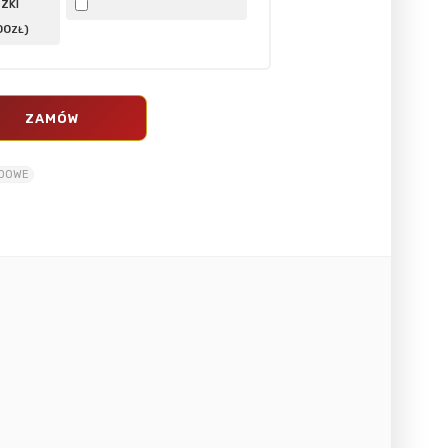
ZKI
00
)
ZŁ
ZAMÓW
ADOWE