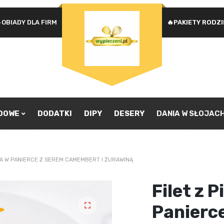
OBIADY DLA FIRM
🔥PAKIETY RODZ
Na
WYMAGANE
HASŁO
*
u
Ad
je
pr
ZAPAMIĘTAJ MNIE
zw
ZALOGUJ SIĘ
ADOWE
DODATKI
DIPY
DESERY
DANIA W SŁOJAC
Nie pamiętasz hasła?
KA W PANIERCE Z SEREM CAMEMBERT I ŻURAWINĄ
Filet z 
Panierc
🔍