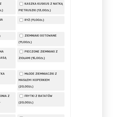
Z
KASZKA KUSKUS Z NATKĄ
13
,00
)
PIETRUSZKI (
)
ZŁ
ZŁ
NA
11
,00
RYŻ (
)
ZŁ
ZIEMNIAKI GOTOWANE
)
11
,00
(
)
ZŁ
NA
PIECZONE ZIEMNIAKI Z
BASĄ
15
,00
ZIOŁAMI (
)
ZŁ
TKA
MŁODE ZIEMNIACZKI Z
MASŁEM I KOPERKIEM
20
,00
(
)
ZŁ
INIA Z
FRYTKI Z BATATÓW
–
20
,00
(
)
ZŁ