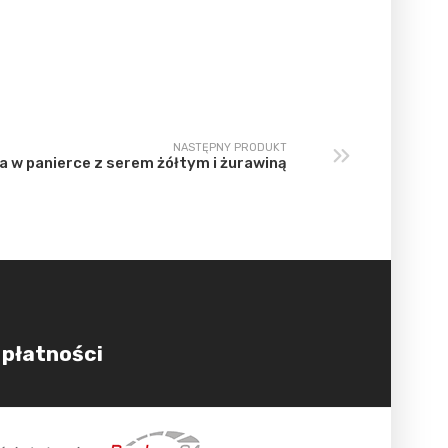
NASTĘPNY PRODUKT
aka w panierce z serem żółtym i żurawiną
 płatności