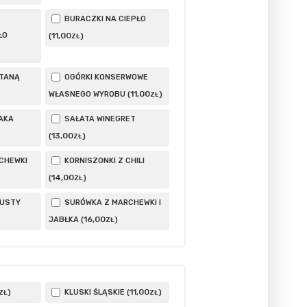
BURACZKI NA CIEPŁO
ŁO
11
,00
(
)
ZŁ
ETANĄ
OGÓRKI KONSERWOWE
11
,00
WŁASNEGO WYROBU (
)
ZŁ
AKA
SAŁATA WINEGRET
13
,00
(
)
ZŁ
CHEWKI
KORNISZONKI Z CHILI
14
,00
(
)
ZŁ
PUSTY
SURÓWKA Z MARCHEWKI I
16
,00
JABŁKA (
)
ZŁ
11
,00
)
KLUSKI ŚLĄSKIE (
)
ZŁ
ZŁ