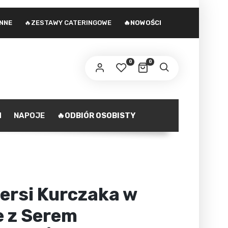
INNE
🔥ZESTAWY CATERINGOWE
🔥NOWOŚCI
 adres e-mail zostanie wysłany odnośnik do
stawienia nowego hasła.
0
0
ministratorem danych osobowych podanych w formularzu
st Agencja marketingowa Agnieszka Gajewska. Zasady
zetwarzania danych oraz Twoje uprawnienia z tym
polityka prywatności
iązane opisane są na stronie
.
H
NAPOJE
🔥ODBIÓR OSOBISTY
ZAREJESTRUJ SIĘ
Piersi Kurczaka w
e z Serem