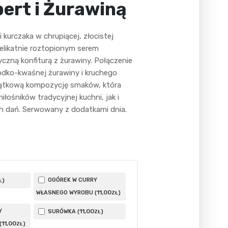
rt i Żurawiną
si kurczaka w chrupiącej, złocistej
elikatnie roztopionym serem
czną konfiturą z żurawiny. Połączenie
odko-kwaśnej żurawiny i kruchego
jątkową kompozycję smaków, która
ośników tradycyjnej kuchni, jak i
h dań. Serwowany z dodatkami dnia.
OGÓREK W CURRY
)
Ł
11
,00
WŁASNEGO WYROBU (
)
ZŁ
Y
11
,00
SURÓWKA (
)
ZŁ
11
,00
(
)
ZŁ