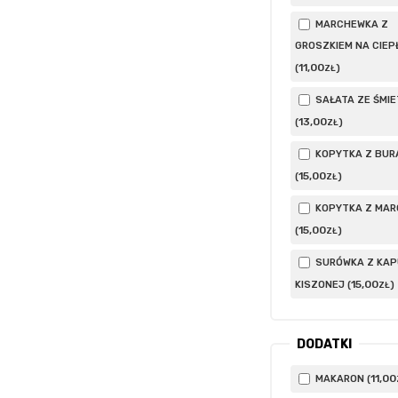
MARCHEWKA Z
GROSZKIEM NA CIEP
11
,00
(
)
ZŁ
SAŁATA ZE ŚMI
13
,00
(
)
ZŁ
KOPYTKA Z BUR
15
,00
(
)
ZŁ
KOPYTKA Z MAR
15
,00
(
)
ZŁ
SURÓWKA Z KA
15
,00
KISZONEJ (
)
ZŁ
DODATKI
11
,00
MAKARON (