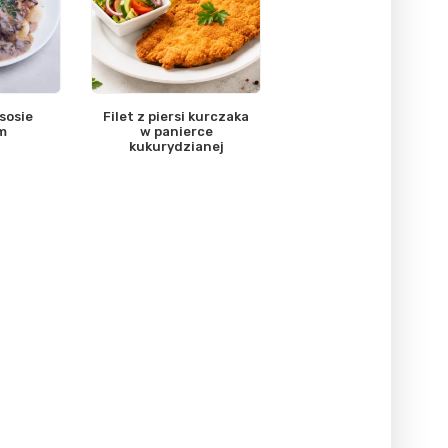
sosie
Filet z piersi kurczaka
m
w panierce
kukurydzianej