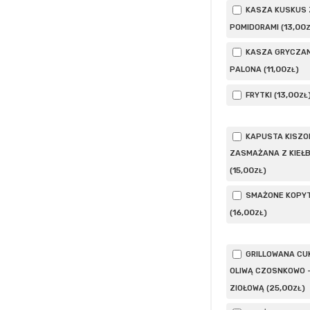
KASZA KUSKUS 
13
,00
POMIDORAMI (
KASZA GRYCZA
11
,00
PALONA (
)
ZŁ
13
,00
FRYTKI (
ZŁ
KAPUSTA KISZO
ZASMAŻANA Z KIEŁ
15
,00
(
)
ZŁ
SMAŻONE KOPY
16
,00
(
)
ZŁ
GRILLOWANA CUK
OLIWĄ CZOSNKOWO 
25
,00
ZIOŁOWĄ (
)
ZŁ