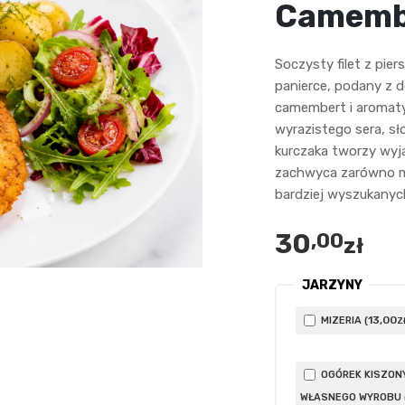
Camembe
Soczysty filet z pier
panierce, podany z d
camembert i aromaty
wyrazistego sera, sł
kurczaka tworzy wy
zachwyca zarówno mił
bardziej wyszukanyc
30
,00
zł
JARZYNY
13
,00
MIZERIA (
Z
OGÓREK KISZON
WŁASNEGO WYROBU 