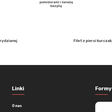
pomidorami i świeżą
bazylią
urydzianej
Filet z piersi kurcz
Linki
Formy
O nas