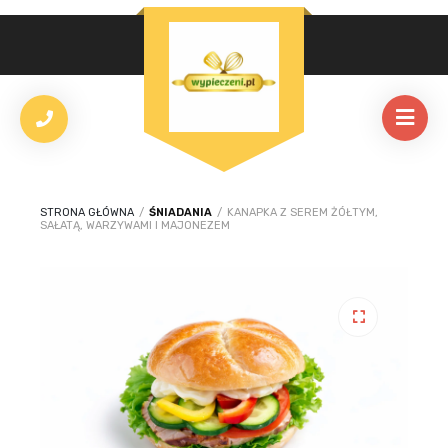
STRONA GŁÓWNA
/
ŚNIADANIA
/
KANAPKA Z SEREM ŻÓŁTYM,
SAŁATĄ, WARZYWAMI I MAJONEZEM
🔍