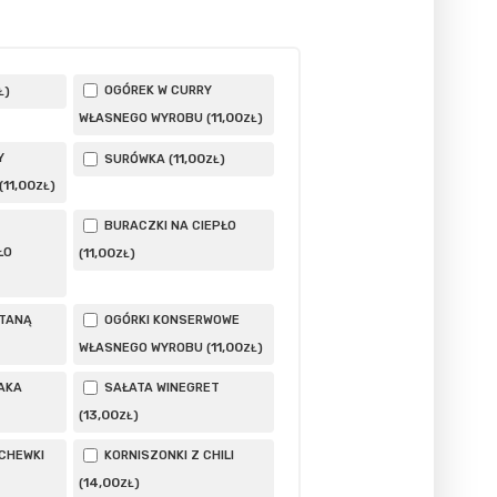
OGÓREK W CURRY
)
Ł
11
,00
WŁASNEGO WYROBU (
)
ZŁ
Y
11
,00
SURÓWKA (
)
ZŁ
11
,00
(
)
ZŁ
BURACZKI NA CIEPŁO
ŁO
11
,00
(
)
ZŁ
ETANĄ
OGÓRKI KONSERWOWE
11
,00
WŁASNEGO WYROBU (
)
ZŁ
AKA
SAŁATA WINEGRET
13
,00
(
)
ZŁ
CHEWKI
KORNISZONKI Z CHILI
14
,00
(
)
ZŁ