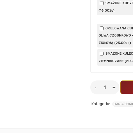
SMAŻONE KOPY
16
,00
(
)
ZŁ
GRILLOWANA CUK
OLIWĄ CZOSNKOWO 
25
,00
ZIOŁOWĄ (
)
ZŁ
SMAŻONE KULEC
20
,
ZIEMNIACZANE (
Kategoria:
DANIA OBI