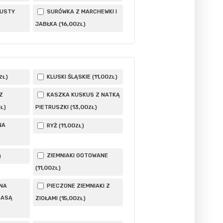
PUSTY
SURÓWKA Z MARCHEWKI I
16
,00
JABŁKA (
)
ZŁ
11
,00
)
KLUSKI ŚLĄSKIE (
)
ZŁ
ZŁ
Z
KASZKA KUSKUS Z NATKĄ
13
,00
)
PIETRUSZKI (
)
ZŁ
ZŁ
NA
11
,00
RYŻ (
)
ZŁ
ZIEMNIAKI GOTOWANE
)
11
,00
(
)
ZŁ
NA
PIECZONE ZIEMNIAKI Z
BASĄ
15
,00
ZIOŁAMI (
)
ZŁ