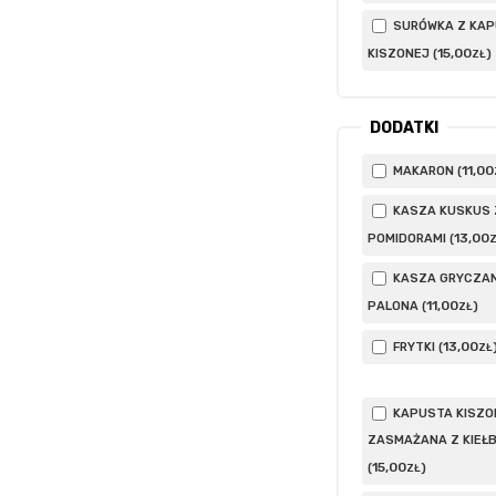
SURÓWKA Z KA
15
,00
KISZONEJ (
)
ZŁ
DODATKI
11
,00
MAKARON (
KASZA KUSKUS 
13
,00
POMIDORAMI (
KASZA GRYCZA
11
,00
PALONA (
)
ZŁ
13
,00
FRYTKI (
ZŁ
KAPUSTA KISZO
ZASMAŻANA Z KIEŁ
15
,00
(
)
ZŁ