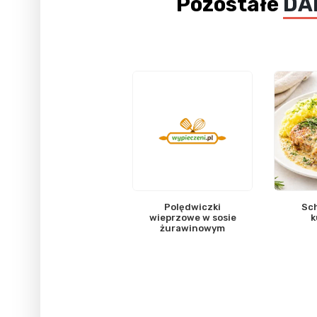
Pozostałe
DA
Polędwiczki
Sch
wieprzowe w sosie
k
żurawinowym