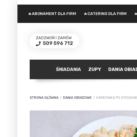
🔥ABONAMENT DLA FIRM
🔥CATERING DLA FIRM

ZADZWOŃ I ZAMÓW
509 596 712
ŚNIADANIA
ZUPY
DANIA OBI
STRONA GŁÓWNA
/
DANIA OBIADOWE
/
KARKÓWKA PO ŻYDOWS