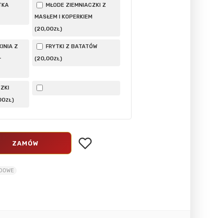
TKA
MŁODE ZIEMNIACZKI Z
MASŁEM I KOPERKIEM
20
,00
(
)
ZŁ
INIA Z
FRYTKI Z BATATÓW
–
20
,00
(
)
ZŁ
ZKI
00
)
ZŁ
ZAMÓW
ADOWE