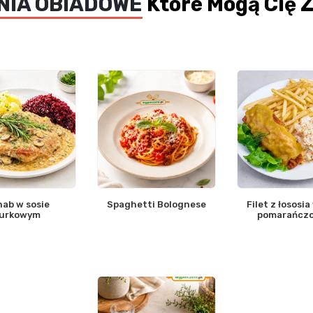
NIA OBIADOWE
Które Mogą Cię 
ab w sosie
Spaghetti Bolognese
Filet z łososia
urkowym
pomarańcz