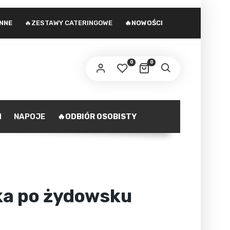
INNE
🔥ZESTAWY CATERINGOWE
🔥NOWOŚCI
 adres e-mail zostanie wysłany odnośnik do
stawienia nowego hasła.
0
0
ministratorem danych osobowych podanych w formularzu
st Agencja marketingowa Agnieszka Gajewska. Zasady
zetwarzania danych oraz Twoje uprawnienia z tym
polityka prywatności
iązane opisane są na stronie
.
H
NAPOJE
🔥ODBIÓR OSOBISTY
ZAREJESTRUJ SIĘ
a po żydowsku