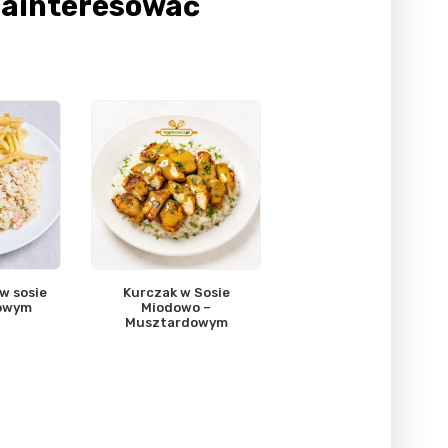
Zainteresować
 w sosie
Kurczak w Sosie
owym
Miodowo –
Musztardowym