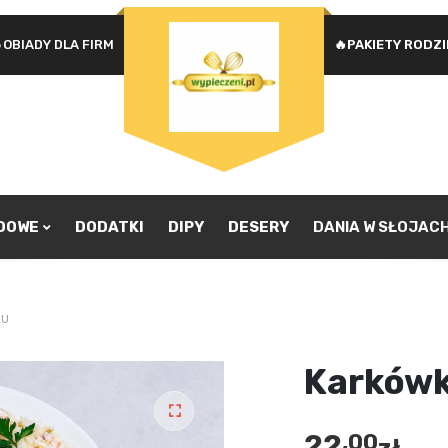
OBIADY DLA FIRM
🔥PAKIETY RODZ
Na
WYMAGANE
HASŁO
*
u
Ad
je
pr
ZAPAMIĘTAJ MNIE
zw
ZALOGUJ SIĘ
ADOWE
DODATKI
DIPY
DESERY
DANIA W SŁOJAC
Nie pamiętasz hasła?
KU
Karkówk
22
,00
🔍