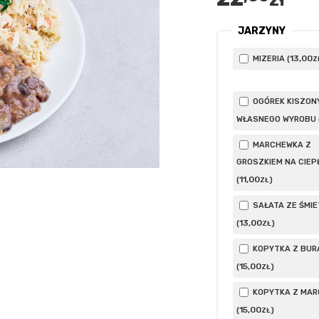
zł
JARZYNY
13
,00
MIZERIA (
Z
OGÓREK KISZON
WŁASNEGO WYROBU 
MARCHEWKA Z
GROSZKIEM NA CIEP
11
,00
(
)
ZŁ
SAŁATA ZE ŚMI
13
,00
(
)
ZŁ
KOPYTKA Z BUR
15
,00
(
)
ZŁ
KOPYTKA Z MAR
15
,00
(
)
ZŁ