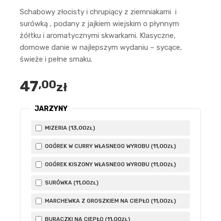
Schabowy złocisty i chrupiący z ziemniakami i
surówką , podany z jajkiem wiejskim o płynnym
żółtku i aromatycznymi skwarkami. Klasyczne,
domowe danie w najlepszym wydaniu – sycące,
świeże i pełne smaku.
47
,00
zł
JARZYNY
13
,00
MIZERIA (
)
ZŁ
11
,00
OGÓREK W CURRY WŁASNEGO WYROBU (
)
ZŁ
11
,00
OGÓREK KISZONY WŁASNEGO WYROBU (
)
ZŁ
11
,00
SURÓWKA (
)
ZŁ
11
,00
MARCHEWKA Z GROSZKIEM NA CIEPŁO (
)
ZŁ
11
,00
BURACZKI NA CIEPŁO (
)
ZŁ