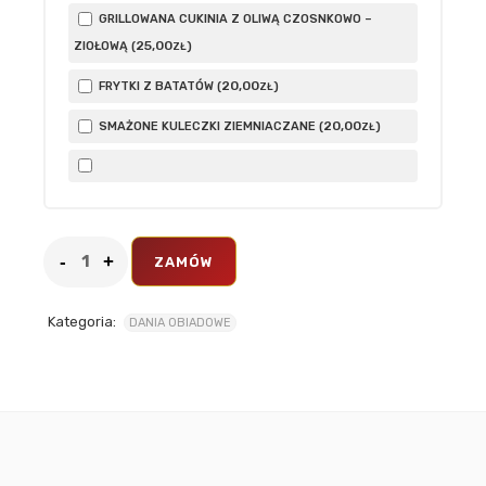
GRILLOWANA CUKINIA Z OLIWĄ CZOSNKOWO –
25
,00
ZIOŁOWĄ (
)
ZŁ
20
,00
FRYTKI Z BATATÓW (
)
ZŁ
20
,00
SMAŻONE KULECZKI ZIEMNIACZANE (
)
ZŁ
ZAMÓW
Kategoria:
DANIA OBIADOWE