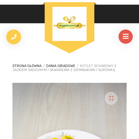
STRONA GŁÓWNA
/
DANIA OBIADOWE
/
KOTLET SCHABOWY Z
JAJKIEM SADZONYM I SKWARKAMI Z ZIEMNIAKAMI I SURÓWKĄ
🔍