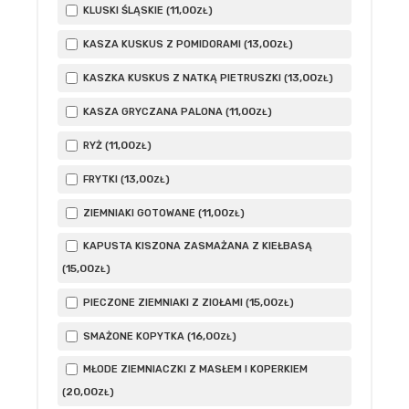
11
,00
KLUSKI ŚLĄSKIE (
)
ZŁ
13
,00
KASZA KUSKUS Z POMIDORAMI (
)
ZŁ
13
,00
KASZKA KUSKUS Z NATKĄ PIETRUSZKI (
)
ZŁ
11
,00
KASZA GRYCZANA PALONA (
)
ZŁ
11
,00
RYŻ (
)
ZŁ
13
,00
FRYTKI (
)
ZŁ
11
,00
ZIEMNIAKI GOTOWANE (
)
ZŁ
KAPUSTA KISZONA ZASMAŻANA Z KIEŁBASĄ
15
,00
(
)
ZŁ
15
,00
PIECZONE ZIEMNIAKI Z ZIOŁAMI (
)
ZŁ
16
,00
SMAŻONE KOPYTKA (
)
ZŁ
MŁODE ZIEMNIACZKI Z MASŁEM I KOPERKIEM
20
,00
(
)
ZŁ