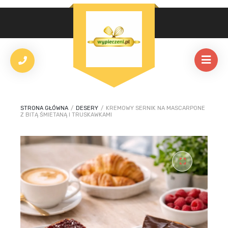
STRONA GŁÓWNA
/
DESERY
/
KREMOWY SERNIK NA MASCARPONE
Z BITĄ ŚMIETANĄ I TRUSKAWKAMI
🔍