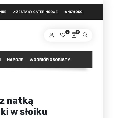
INNE
🔥ZESTAWY CATERINGOWE
🔥NOWOŚCI
 adres e-mail zostanie wysłany odnośnik do
stawienia nowego hasła.
0
0
ministratorem danych osobowych podanych w formularzu
st Agencja marketingowa Agnieszka Gajewska. Zasady
zetwarzania danych oraz Twoje uprawnienia z tym
polityka prywatności
iązane opisane są na stronie
.
H
NAPOJE
🔥ODBIÓR OSOBISTY
ZAREJESTRUJ SIĘ
 z natką
ki w słoiku