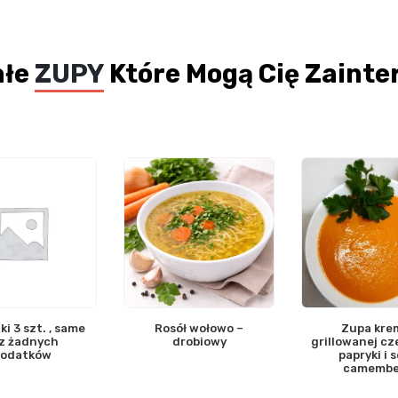
ałe
ZUPY
Które Mogą Cię Zaint
ki 3 szt. , same
Rosół wołowo –
Zupa kre
z żadnych
drobiowy
grillowanej c
odatków
papryki i 
camembe