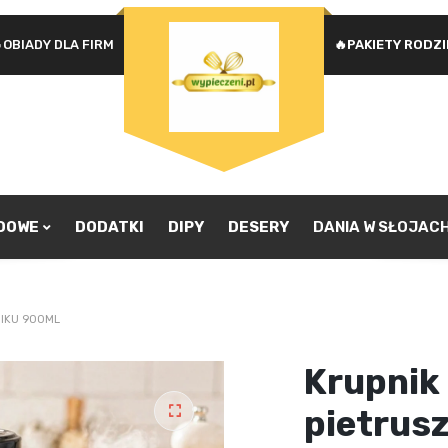
OBIADY DLA FIRM
🔥PAKIETY RODZ
Na
WYMAGANE
HASŁO
*
u
Ad
je
pr
ZAPAMIĘTAJ MNIE
zw
ZALOGUJ SIĘ
ADOWE
DODATKI
DIPY
DESERY
DANIA W SŁOJAC
Nie pamiętasz hasła?
OIKU 900ML
Krupnik
pietrusz
🔍