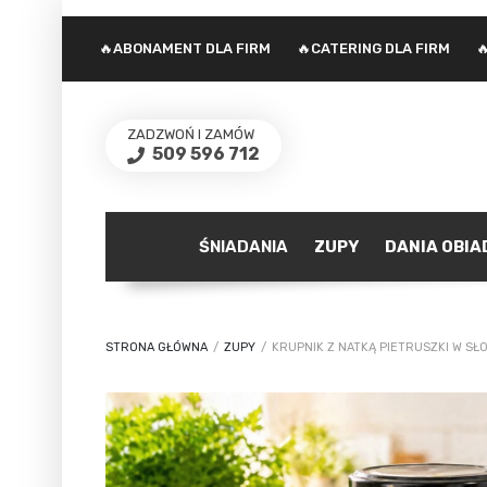
🔥ABONAMENT DLA FIRM
🔥CATERING DLA FIRM

ZADZWOŃ I ZAMÓW
509 596 712
ŚNIADANIA
ZUPY
DANIA OBI
STRONA GŁÓWNA
/
ZUPY
/
KRUPNIK Z NATKĄ PIETRUSZKI W SŁ