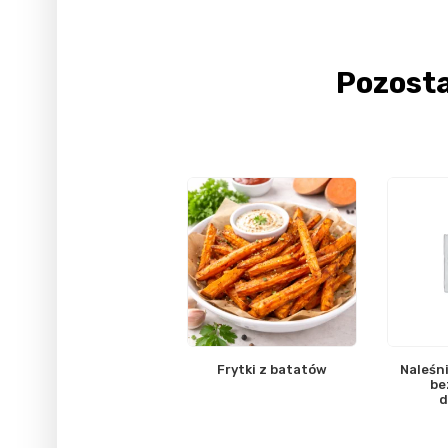
Pozost
Frytki z batatów
Naleśni
be
d