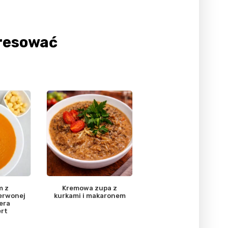
eresować
m z
Kremowa zupa z
zerwonej
kurkami i makaronem
sera
rt