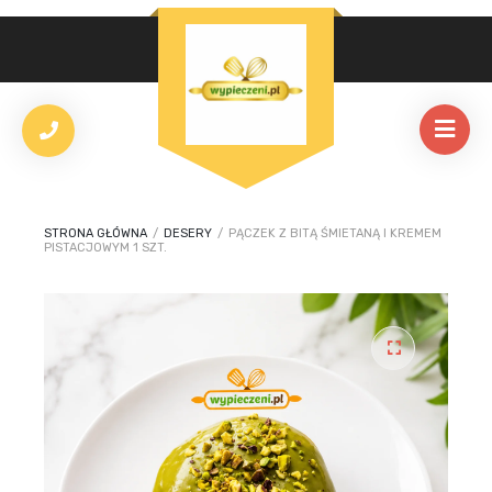
STRONA GŁÓWNA
/
DESERY
/
PĄCZEK Z BITĄ ŚMIETANĄ I KREMEM
PISTACJOWYM 1 SZT.
🔍