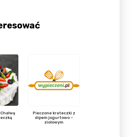
teresować
 Chałwą
Pieczone krateczki z
zeczką
dipem jogurtowo –
ziołowym