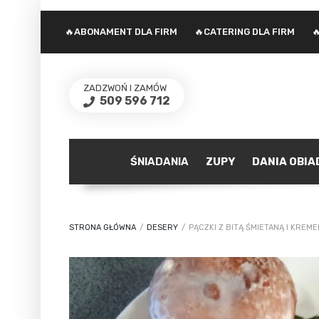
🔥ABONAMENT DLA FIRM
🔥CATERING DLA FIRM

ZADZWOŃ I ZAMÓW
509 596 712
ŚNIADANIA
ZUPY
DANIA OBI
STRONA GŁÓWNA
/
DESERY
/
PĄCZKI Z BITĄ ŚMIETANĄ I KREME