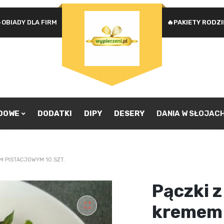
OBIADY DLA FIRM
🔥PAKIETY RODZ
Na
WYMAGANE
HASŁO
*
u
Ad
je
pr
ZAPAMIĘTAJ MNIE
zw
ZALOGUJ SIĘ
ADOWE
DODATKI
DIPY
DESERY
DANIA W SŁOJAC
Nie pamiętasz hasła?
M PISTACJOWYM 10 SZT.
Pączki z
kremem
🔍