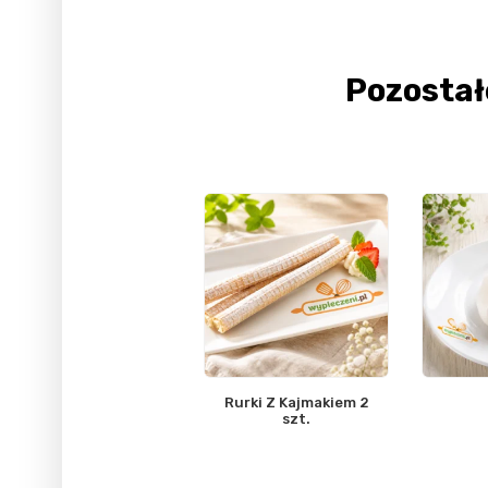
Pozosta
Rurki Z Kajmakiem 2
szt.