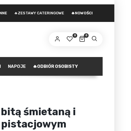
INNE
🔥ZESTAWY CATERINGOWE
🔥NOWOŚCI
 adres e-mail zostanie wysłany odnośnik do
stawienia nowego hasła.
0
0
ministratorem danych osobowych podanych w formularzu
st Agencja marketingowa Agnieszka Gajewska. Zasady
zetwarzania danych oraz Twoje uprawnienia z tym
polityka prywatności
iązane opisane są na stronie
.
H
NAPOJE
🔥ODBIÓR OSOBISTY
ZAREJESTRUJ SIĘ
 bitą śmietaną i
 pistacjowym