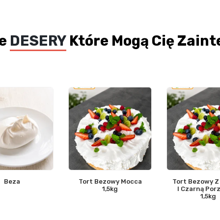
łe
DESERY
Które Mogą Cię Zain
Beza
Tort Bezowy Mocca
Tort Bezowy Z
1,5kg
I Czarną Por
1,5kg