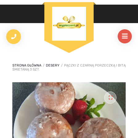
STRONA GŁÓWNA
/
DESERY
/
PĄCZKI Z CZARNĄ PORZECZKĄ I BITĄ
ŚMIETANĄ 3 SZT.
🔍