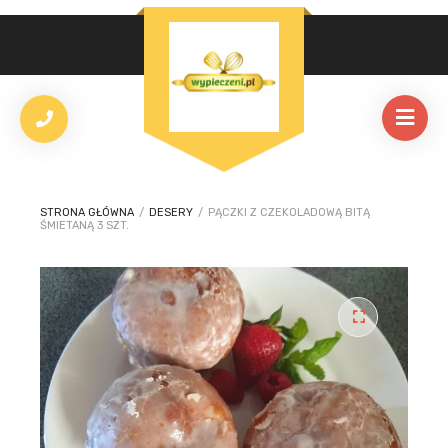
STRONA GŁÓWNA
/
DESERY
/
PĄCZKI Z CZEKOLADOWĄ BITĄ
ŚMIETANĄ 3 SZT.
🔍