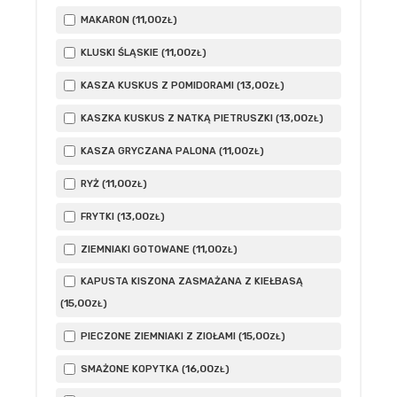
11
,00
MAKARON (
)
ZŁ
11
,00
KLUSKI ŚLĄSKIE (
)
ZŁ
13
,00
KASZA KUSKUS Z POMIDORAMI (
)
ZŁ
13
,00
KASZKA KUSKUS Z NATKĄ PIETRUSZKI (
)
ZŁ
11
,00
KASZA GRYCZANA PALONA (
)
ZŁ
11
,00
RYŻ (
)
ZŁ
13
,00
FRYTKI (
)
ZŁ
11
,00
ZIEMNIAKI GOTOWANE (
)
ZŁ
KAPUSTA KISZONA ZASMAŻANA Z KIEŁBASĄ
15
,00
(
)
ZŁ
15
,00
PIECZONE ZIEMNIAKI Z ZIOŁAMI (
)
ZŁ
16
,00
SMAŻONE KOPYTKA (
)
ZŁ