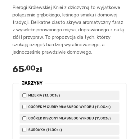
Pierogi Królewskiej Kniei z dziczyzną to wyjątkowe
połączenie głębokiego, leśnego smaku i domowej
tradycji. Delikatne ciasto skrywa aromatyczny farsz
z wyselekcjonowanego mięsa, doprawionego z nutą
ziół i przypraw. To propozycja dla tych, którzy
szukają czegoś bardziej wyrafinowanego, a
jednocześnie prawdziwie domowego.
65
,00
zł
JARZYNY
13
,00
MIZERIA (
)
ZŁ
11
,00
OGÓREK W CURRY WŁASNEGO WYROBU (
)
ZŁ
11
,00
OGÓREK KISZONY WŁASNEGO WYROBU (
)
ZŁ
11
,00
SURÓWKA (
)
ZŁ