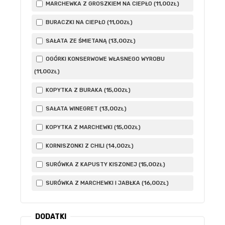
11
,00
MARCHEWKA Z GROSZKIEM NA CIEPŁO (
)
ZŁ
11
,00
BURACZKI NA CIEPŁO (
)
ZŁ
13
,00
SAŁATA ZE ŚMIETANĄ (
)
ZŁ
OGÓRKI KONSERWOWE WŁASNEGO WYROBU
11
,00
(
)
ZŁ
15
,00
KOPYTKA Z BURAKA (
)
ZŁ
13
,00
SAŁATA WINEGRET (
)
ZŁ
15
,00
KOPYTKA Z MARCHEWKI (
)
ZŁ
14
,00
KORNISZONKI Z CHILI (
)
ZŁ
15
,00
SURÓWKA Z KAPUSTY KISZONEJ (
)
ZŁ
16
,00
SURÓWKA Z MARCHEWKI I JABŁKA (
)
ZŁ
DODATKI