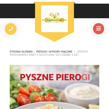
STRONA GŁÓWNA
/
PIEROGI I WYROBY MĄCZNE
/
„PIEROGI
KRÓLEWSKIEJ KNIEI Z DZICZYZNĄ” GOTOWANE 6 SZT.
🔍