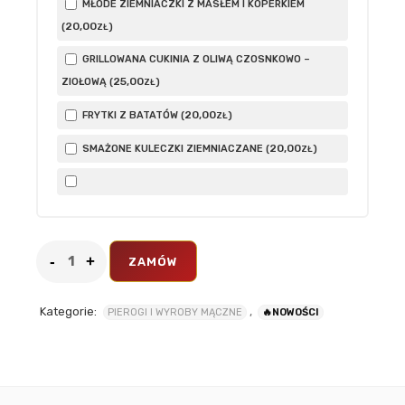
MŁODE ZIEMNIACZKI Z MASŁEM I KOPERKIEM
20
,00
(
)
ZŁ
GRILLOWANA CUKINIA Z OLIWĄ CZOSNKOWO –
25
,00
ZIOŁOWĄ (
)
ZŁ
20
,00
FRYTKI Z BATATÓW (
)
ZŁ
20
,00
SMAŻONE KULECZKI ZIEMNIACZANE (
)
ZŁ
ZAMÓW
Kategorie:
,
PIEROGI I WYROBY MĄCZNE
🔥NOWOŚCI