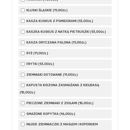
11
,00
KLUSKI ŚLĄSKIE (
)
ZŁ
13
,00
KASZA KUSKUS Z POMIDORAMI (
)
ZŁ
13
,00
KASZKA KUSKUS Z NATKĄ PIETRUSZKI (
)
ZŁ
11
,00
KASZA GRYCZANA PALONA (
)
ZŁ
11
,00
RYŻ (
)
ZŁ
13
,00
FRYTKI (
)
ZŁ
11
,00
ZIEMNIAKI GOTOWANE (
)
ZŁ
KAPUSTA KISZONA ZASMAŻANA Z KIEŁBASĄ
15
,00
(
)
ZŁ
15
,00
PIECZONE ZIEMNIAKI Z ZIOŁAMI (
)
ZŁ
16
,00
SMAŻONE KOPYTKA (
)
ZŁ
MŁODE ZIEMNIACZKI Z MASŁEM I KOPERKIEM