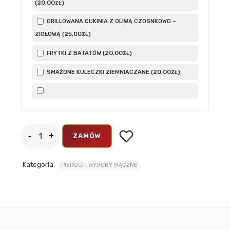
20
,00
(
)
ZŁ
GRILLOWANA CUKINIA Z OLIWĄ CZOSNKOWO –
25
,00
ZIOŁOWĄ (
)
ZŁ
20
,00
FRYTKI Z BATATÓW (
)
ZŁ
20
,00
SMAŻONE KULECZKI ZIEMNIACZANE (
)
ZŁ
ZAMÓW
Kategoria:
PIEROGI I WYROBY MĄCZNE