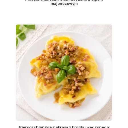
majonezowym
Pierogi chłopskie z okrasą z boczku wędzonego