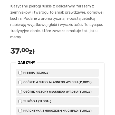
Klasyczne pierogi ruskie z delikatnym farszem z
ziemniaków i twarogu to smak prawdziwej, domowej
kuchni. Podane z aromatyczną, złocistą cebulką
nabierają wyjątkowej głębi i wyrazistości. To sycące,
tradycyjne danie, które zawsze smakuje tak, jak u
mamy.
37
,00
zł
JARZYNY
13
,00
MIZERIA (
)
ZŁ
11
,00
OGÓREK W CURRY WŁASNEGO WYROBU (
)
ZŁ
11
,00
OGÓREK KISZONY WŁASNEGO WYROBU (
)
ZŁ
11
,00
SURÓWKA (
)
ZŁ
11
,00
MARCHEWKA Z GROSZKIEM NA CIEPŁO (
)
ZŁ