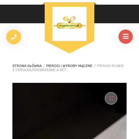
STRONA GŁÓWNA
/
PIEROGI I WYROBY MĄCZNE
/
PIEROGI RUSKIE
Z CEBULKĄ PODSMAŻANE 6 SZT.
🔍