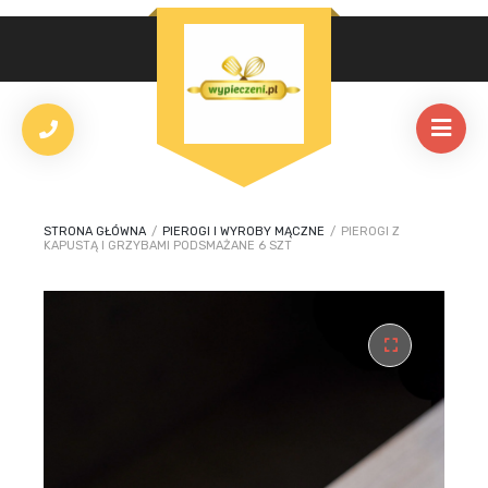
STRONA GŁÓWNA
/
PIEROGI I WYROBY MĄCZNE
/
PIEROGI Z
KAPUSTĄ I GRZYBAMI PODSMAŻANE 6 SZT
🔍