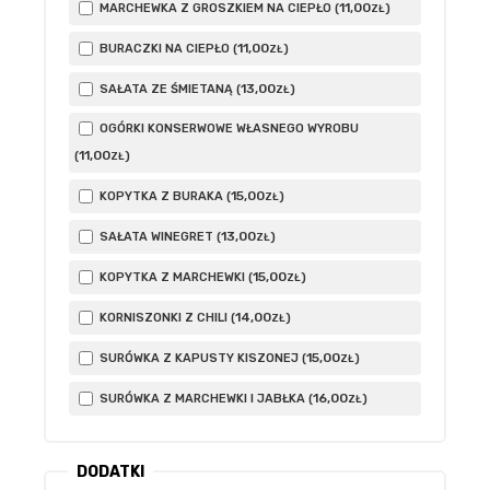
11
,00
MARCHEWKA Z GROSZKIEM NA CIEPŁO (
)
ZŁ
11
,00
BURACZKI NA CIEPŁO (
)
ZŁ
13
,00
SAŁATA ZE ŚMIETANĄ (
)
ZŁ
OGÓRKI KONSERWOWE WŁASNEGO WYROBU
11
,00
(
)
ZŁ
15
,00
KOPYTKA Z BURAKA (
)
ZŁ
13
,00
SAŁATA WINEGRET (
)
ZŁ
15
,00
KOPYTKA Z MARCHEWKI (
)
ZŁ
14
,00
KORNISZONKI Z CHILI (
)
ZŁ
15
,00
SURÓWKA Z KAPUSTY KISZONEJ (
)
ZŁ
16
,00
SURÓWKA Z MARCHEWKI I JABŁKA (
)
ZŁ
DODATKI