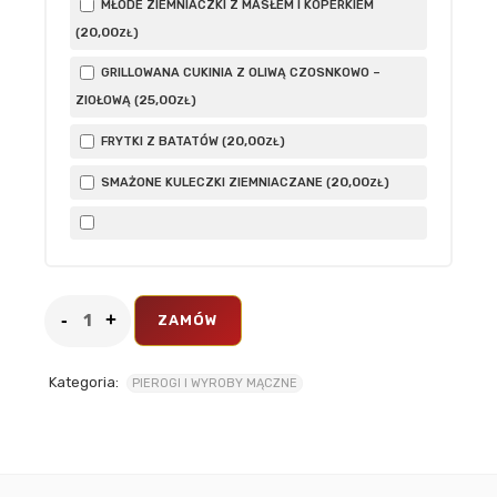
MŁODE ZIEMNIACZKI Z MASŁEM I KOPERKIEM
20
,00
(
)
ZŁ
GRILLOWANA CUKINIA Z OLIWĄ CZOSNKOWO –
25
,00
ZIOŁOWĄ (
)
ZŁ
20
,00
FRYTKI Z BATATÓW (
)
ZŁ
20
,00
SMAŻONE KULECZKI ZIEMNIACZANE (
)
ZŁ
ZAMÓW
Kategoria:
PIEROGI I WYROBY MĄCZNE