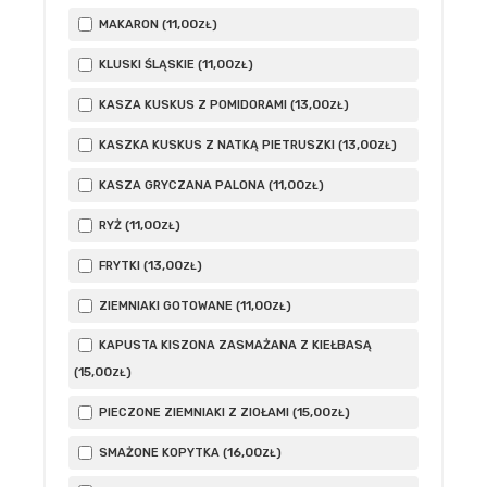
11
,00
MAKARON (
)
ZŁ
11
,00
KLUSKI ŚLĄSKIE (
)
ZŁ
13
,00
KASZA KUSKUS Z POMIDORAMI (
)
ZŁ
13
,00
KASZKA KUSKUS Z NATKĄ PIETRUSZKI (
)
ZŁ
11
,00
KASZA GRYCZANA PALONA (
)
ZŁ
11
,00
RYŻ (
)
ZŁ
13
,00
FRYTKI (
)
ZŁ
11
,00
ZIEMNIAKI GOTOWANE (
)
ZŁ
KAPUSTA KISZONA ZASMAŻANA Z KIEŁBASĄ
15
,00
(
)
ZŁ
15
,00
PIECZONE ZIEMNIAKI Z ZIOŁAMI (
)
ZŁ
16
,00
SMAŻONE KOPYTKA (
)
ZŁ