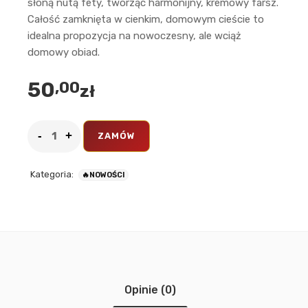
słoną nutą fety, tworząc harmonijny, kremowy farsz.
Całość zamknięta w cienkim, domowym cieście to
idealna propozycja na nowoczesny, ale wciąż
domowy obiad.
50
,00
zł
ZAMÓW
Kategoria:
🔥NOWOŚCI
Opinie (0)