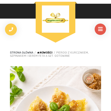
STRONA GŁÓWNA
/
🔥NOWOŚCI
/
PIEROGI Z KURCZAKIEM,
SZPINAKIEM I SEREM FETA 6 SZT. GOTOWANE
🔍