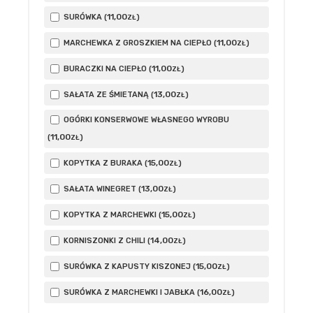
11
,00
SURÓWKA (
)
ZŁ
11
,00
MARCHEWKA Z GROSZKIEM NA CIEPŁO (
)
ZŁ
11
,00
BURACZKI NA CIEPŁO (
)
ZŁ
13
,00
SAŁATA ZE ŚMIETANĄ (
)
ZŁ
OGÓRKI KONSERWOWE WŁASNEGO WYROBU
11
,00
(
)
ZŁ
15
,00
KOPYTKA Z BURAKA (
)
ZŁ
13
,00
SAŁATA WINEGRET (
)
ZŁ
15
,00
KOPYTKA Z MARCHEWKI (
)
ZŁ
14
,00
KORNISZONKI Z CHILI (
)
ZŁ
15
,00
SURÓWKA Z KAPUSTY KISZONEJ (
)
ZŁ
16
,00
SURÓWKA Z MARCHEWKI I JABŁKA (
)
ZŁ