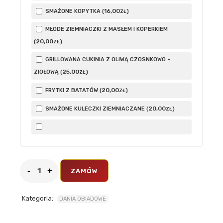
16
,00
SMAŻONE KOPYTKA (
)
ZŁ
MŁODE ZIEMNIACZKI Z MASŁEM I KOPERKIEM
20
,00
(
)
ZŁ
GRILLOWANA CUKINIA Z OLIWĄ CZOSNKOWO –
25
,00
ZIOŁOWĄ (
)
ZŁ
20
,00
FRYTKI Z BATATÓW (
)
ZŁ
20
,00
SMAŻONE KULECZKI ZIEMNIACZANE (
)
ZŁ
ZAMÓW
Kategoria:
DANIA OBIADOWE