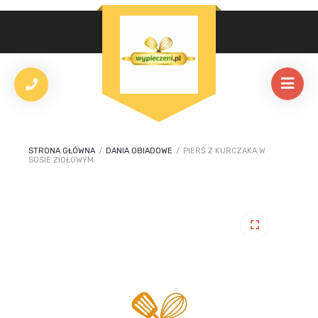
STRONA GŁÓWNA
/
DANIA OBIADOWE
/
PIERŚ Z KURCZAKA W
SOSIE ZIOŁOWYM
🔍