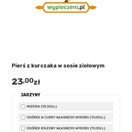
Pierś z kurczaka w sosie ziołowym
23
,00
zł
JARZYNY
13
,00
MIZERIA (
)
ZŁ
11
,00
OGÓREK W CURRY WŁASNEGO WYROBU (
)
ZŁ
11
,00
OGÓREK KISZONY WŁASNEGO WYROBU (
)
ZŁ