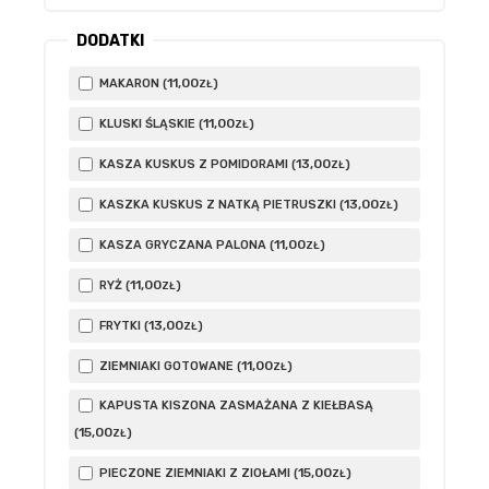
DODATKI
11
,00
MAKARON (
)
ZŁ
11
,00
KLUSKI ŚLĄSKIE (
)
ZŁ
13
,00
KASZA KUSKUS Z POMIDORAMI (
)
ZŁ
13
,00
KASZKA KUSKUS Z NATKĄ PIETRUSZKI (
)
ZŁ
11
,00
KASZA GRYCZANA PALONA (
)
ZŁ
11
,00
RYŻ (
)
ZŁ
13
,00
FRYTKI (
)
ZŁ
11
,00
ZIEMNIAKI GOTOWANE (
)
ZŁ
KAPUSTA KISZONA ZASMAŻANA Z KIEŁBASĄ
15
,00
(
)
ZŁ
15
,00
PIECZONE ZIEMNIAKI Z ZIOŁAMI (
)
ZŁ