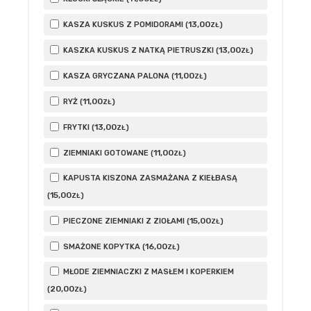
13
,00
KASZA KUSKUS Z POMIDORAMI (
)
ZŁ
13
,00
KASZKA KUSKUS Z NATKĄ PIETRUSZKI (
)
ZŁ
11
,00
KASZA GRYCZANA PALONA (
)
ZŁ
11
,00
RYŻ (
)
ZŁ
13
,00
FRYTKI (
)
ZŁ
11
,00
ZIEMNIAKI GOTOWANE (
)
ZŁ
KAPUSTA KISZONA ZASMAŻANA Z KIEŁBASĄ
15
,00
(
)
ZŁ
15
,00
PIECZONE ZIEMNIAKI Z ZIOŁAMI (
)
ZŁ
16
,00
SMAŻONE KOPYTKA (
)
ZŁ
MŁODE ZIEMNIACZKI Z MASŁEM I KOPERKIEM
20
,00
(
)
ZŁ