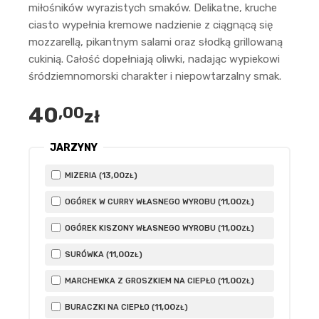
miłośników wyrazistych smaków. Delikatne, kruche
ciasto wypełnia kremowe nadzienie z ciągnącą się
mozzarellą, pikantnym salami oraz słodką grillowaną
cukinią. Całość dopełniają oliwki, nadając wypiekowi
śródziemnomorski charakter i niepowtarzalny smak.
40
,00
zł
JARZYNY
13
,00
MIZERIA (
)
ZŁ
11
,00
OGÓREK W CURRY WŁASNEGO WYROBU (
)
ZŁ
11
,00
OGÓREK KISZONY WŁASNEGO WYROBU (
)
ZŁ
11
,00
SURÓWKA (
)
ZŁ
11
,00
MARCHEWKA Z GROSZKIEM NA CIEPŁO (
)
ZŁ
11
,00
BURACZKI NA CIEPŁO (
)
ZŁ