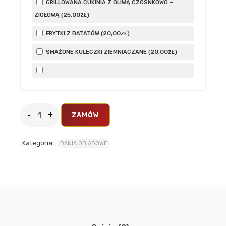
GRILLOWANA CUKINIA Z OLIWĄ CZOSNKOWO –
25
,00
ZIOŁOWĄ (
)
ZŁ
20
,00
FRYTKI Z BATATÓW (
)
ZŁ
20
,00
SMAŻONE KULECZKI ZIEMNIACZANE (
)
ZŁ
ZAMÓW
Kategoria:
DANIA OBIADOWE