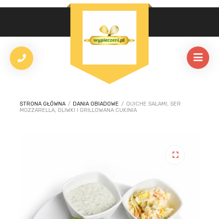
STRONA GŁÓWNA
/
DANIA OBIADOWE
/
QUICHE SALAMI, SER
MOZZARELLA, OLIWKI I GRILLOWANA CUKINIA
🔍