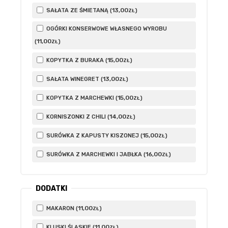
13
,00
SAŁATA ZE ŚMIETANĄ (
)
ZŁ
OGÓRKI KONSERWOWE WŁASNEGO WYROBU
11
,00
(
)
ZŁ
15
,00
KOPYTKA Z BURAKA (
)
ZŁ
13
,00
SAŁATA WINEGRET (
)
ZŁ
15
,00
KOPYTKA Z MARCHEWKI (
)
ZŁ
14
,00
KORNISZONKI Z CHILI (
)
ZŁ
15
,00
SURÓWKA Z KAPUSTY KISZONEJ (
)
ZŁ
16
,00
SURÓWKA Z MARCHEWKI I JABŁKA (
)
ZŁ
DODATKI
11
,00
MAKARON (
)
ZŁ
11
,00
KLUSKI ŚLĄSKIE (
)
ZŁ