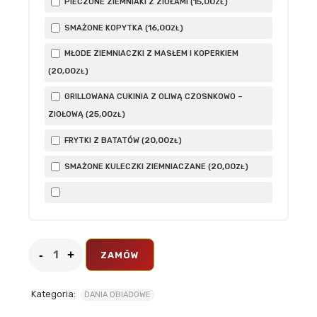
15
,00
PIECZONE ZIEMNIAKI Z ZIOŁAMI (
)
ZŁ
16
,00
SMAŻONE KOPYTKA (
)
ZŁ
MŁODE ZIEMNIACZKI Z MASŁEM I KOPERKIEM
20
,00
(
)
ZŁ
GRILLOWANA CUKINIA Z OLIWĄ CZOSNKOWO –
25
,00
ZIOŁOWĄ (
)
ZŁ
20
,00
FRYTKI Z BATATÓW (
)
ZŁ
20
,00
SMAŻONE KULECZKI ZIEMNIACZANE (
)
ZŁ
ZAMÓW
Kategoria:
DANIA OBIADOWE