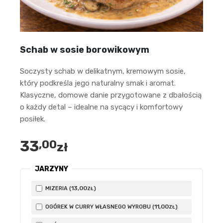
Schab w sosie borowikowym
Soczysty schab w delikatnym, kremowym sosie,
który podkreśla jego naturalny smak i aromat.
Klasyczne, domowe danie przygotowane z dbałością
o każdy detal – idealne na sycący i komfortowy
posiłek.
33
,00
zł
JARZYNY
13
,00
MIZERIA (
)
ZŁ
11
,00
OGÓREK W CURRY WŁASNEGO WYROBU (
)
ZŁ