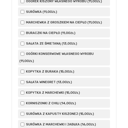
11
,00
OGÓREK KISZONY WŁASNEGO WYROBU (
)
ZŁ
11
,00
SURÓWKA (
)
ZŁ
11
,00
MARCHEWKA Z GROSZKIEM NA CIEPŁO (
)
ZŁ
11
,00
BURACZKI NA CIEPŁO (
)
ZŁ
13
,00
SAŁATA ZE ŚMIETANĄ (
)
ZŁ
OGÓRKI KONSERWOWE WŁASNEGO WYROBU
11
,00
(
)
ZŁ
15
,00
KOPYTKA Z BURAKA (
)
ZŁ
13
,00
SAŁATA WINEGRET (
)
ZŁ
15
,00
KOPYTKA Z MARCHEWKI (
)
ZŁ
14
,00
KORNISZONKI Z CHILI (
)
ZŁ
15
,00
SURÓWKA Z KAPUSTY KISZONEJ (
)
ZŁ
16
,00
SURÓWKA Z MARCHEWKI I JABŁKA (
)
ZŁ