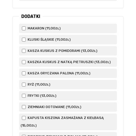
DODATKI
11
,00
MAKARON (
)
ZŁ
11
,00
KLUSKI ŚLĄSKIE (
)
ZŁ
13
,00
KASZA KUSKUS Z POMIDORAMI (
)
ZŁ
13
,00
KASZKA KUSKUS Z NATKĄ PIETRUSZKI (
)
ZŁ
11
,00
KASZA GRYCZANA PALONA (
)
ZŁ
11
,00
RYŻ (
)
ZŁ
13
,00
FRYTKI (
)
ZŁ
11
,00
ZIEMNIAKI GOTOWANE (
)
ZŁ
KAPUSTA KISZONA ZASMAŻANA Z KIEŁBASĄ
15
,00
(
)
ZŁ