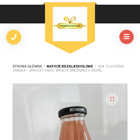
STRONA GŁÓWNA
/
NAPOJE BEZALKOHOLOWE
/
SOK TŁOCZONE
JABŁKA – SMOCZY OWOC BRACIA SADOWNICY 250ML
🔍