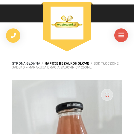
STRONA GŁÓWNA
/
NAPOJE BEZALKOHOLOWE
/
SOK TŁOCZONE
JABŁKO – MARAKUJA BRACIA SADOWNICY 250ML
🔍