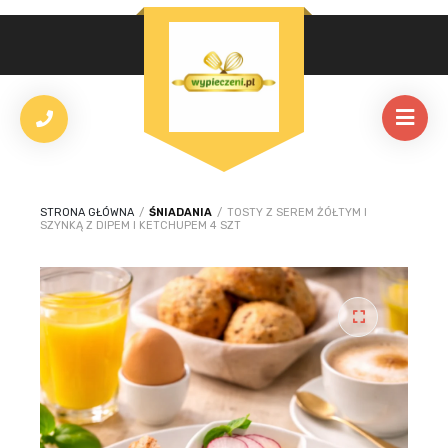
STRONA GŁÓWNA
/
ŚNIADANIA
/
TOSTY Z SEREM ŻÓŁTYM I
SZYNKĄ Z DIPEM I KETCHUPEM 4 SZT
🔍