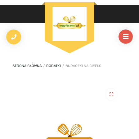
STRONA GŁÓWNA
/
DODATKI
/
BURACZKI NA CIEPŁO
🔍