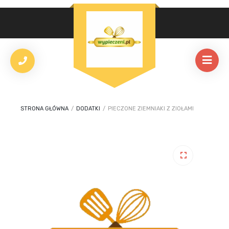
STRONA GŁÓWNA
/
DODATKI
/
PIECZONE ZIEMNIAKI Z ZIOŁAMI
🔍