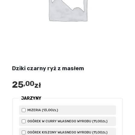
Dziki czarny ryż z masłem
25
,00
zł
JARZYNY
13
,00
MIZERIA (
)
ZŁ
11
,00
OGÓREK W CURRY WŁASNEGO WYROBU (
)
ZŁ
11
,00
OGÓREK KISZONY WŁASNEGO WYROBU (
)
ZŁ