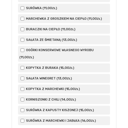
11
,00
SURÓWKA (
)
ZŁ
11
,00
MARCHEWKA Z GROSZKIEM NA CIEPŁO (
)
ZŁ
11
,00
BURACZKI NA CIEPŁO (
)
ZŁ
13
,00
SAŁATA ZE ŚMIETANĄ (
)
ZŁ
OGÓRKI KONSERWOWE WŁASNEGO WYROBU
11
,00
(
)
ZŁ
15
,00
KOPYTKA Z BURAKA (
)
ZŁ
13
,00
SAŁATA WINEGRET (
)
ZŁ
15
,00
KOPYTKA Z MARCHEWKI (
)
ZŁ
14
,00
KORNISZONKI Z CHILI (
)
ZŁ
15
,00
SURÓWKA Z KAPUSTY KISZONEJ (
)
ZŁ
16
,00
SURÓWKA Z MARCHEWKI I JABŁKA (
)
ZŁ