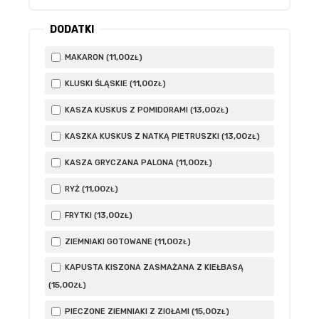
DODATKI
11
,00
MAKARON (
)
ZŁ
11
,00
KLUSKI ŚLĄSKIE (
)
ZŁ
13
,00
KASZA KUSKUS Z POMIDORAMI (
)
ZŁ
13
,00
KASZKA KUSKUS Z NATKĄ PIETRUSZKI (
)
ZŁ
11
,00
KASZA GRYCZANA PALONA (
)
ZŁ
11
,00
RYŻ (
)
ZŁ
13
,00
FRYTKI (
)
ZŁ
11
,00
ZIEMNIAKI GOTOWANE (
)
ZŁ
KAPUSTA KISZONA ZASMAŻANA Z KIEŁBASĄ
15
,00
(
)
ZŁ
15
,00
PIECZONE ZIEMNIAKI Z ZIOŁAMI (
)
ZŁ