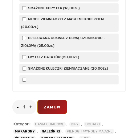
16
,00
SMAŻONE KOPYTKA (
)
ZŁ
MŁODE ZIEMNIACZKI Z MASŁEM I KOPERKIEM
20
,00
(
)
ZŁ
GRILLOWANA CUKINIA Z OLIWĄ CZOSNKOWO –
25
,00
ZIOŁOWĄ (
)
ZŁ
20
,00
FRYTKI Z BATATÓW (
)
ZŁ
20
,00
SMAŻONE KULECZKI ZIEMNIACZANE (
)
ZŁ
ZAMÓW
Kategorii:
,
,
,
DANIA OBIADOWE
DIPY
DODATKI
,
,
,
MAKARONY
NALEŚNIKI
PIEROGI I WYROBY MĄCZNE