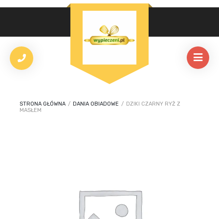
STRONA GŁÓWNA
/
DANIA OBIADOWE
/
DZIKI CZARNY RYŻ Z
MASŁEM