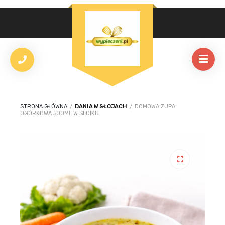
STRONA GŁÓWNA
/
DANIA W SŁOJACH
/
DOMOWA ZUPA
OGÓRKOWA 500ML W SŁOIKU
🔍