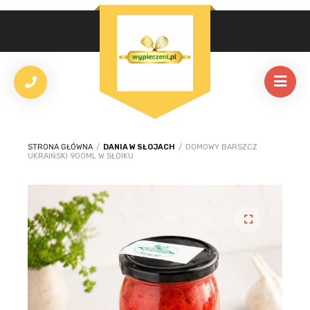
STRONA GŁÓWNA
/
DANIA W SŁOJACH
/
DOMOWY BARSZCZ
UKRAIŃSKI 900ML W SŁOIKU
🔍