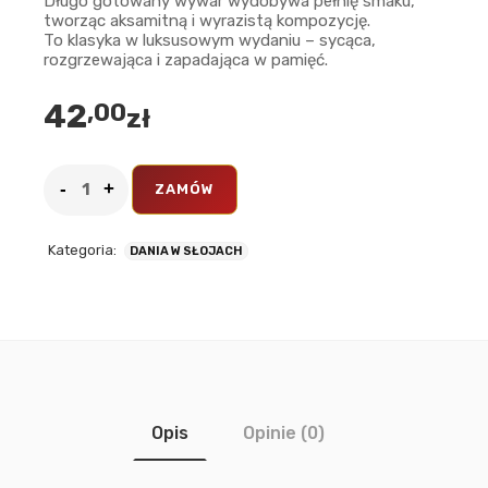
Długo gotowany wywar wydobywa pełnię smaku,
tworząc aksamitną i wyrazistą kompozycję.
To klasyka w luksusowym wydaniu – sycąca,
rozgrzewająca i zapadająca w pamięć.
42
,00
zł
ZAMÓW
Kategoria:
DANIA W SŁOJACH
Opis
Opinie (0)