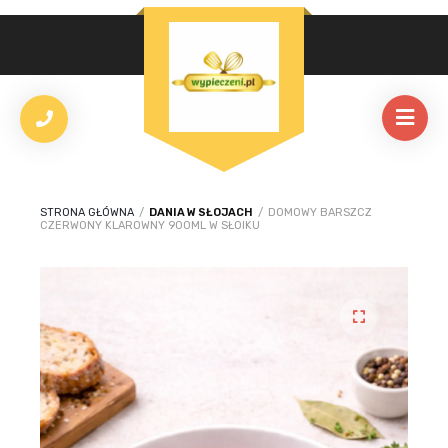
STRONA GŁÓWNA
/
DANIA W SŁOJACH
/
DOMOWY BARSZCZ
CZERWONY KLAROWNY 900ML W SŁOIKU
🔍