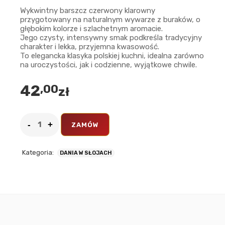
Wykwintny barszcz czerwony klarowny
przygotowany na naturalnym wywarze z buraków, o
głębokim kolorze i szlachetnym aromacie.
Jego czysty, intensywny smak podkreśla tradycyjny
charakter i lekka, przyjemna kwasowość.
To elegancka klasyka polskiej kuchni, idealna zarówno
na uroczystości, jak i codzienne, wyjątkowe chwile.
42
,00
zł
ZAMÓW
Kategoria:
DANIA W SŁOJACH