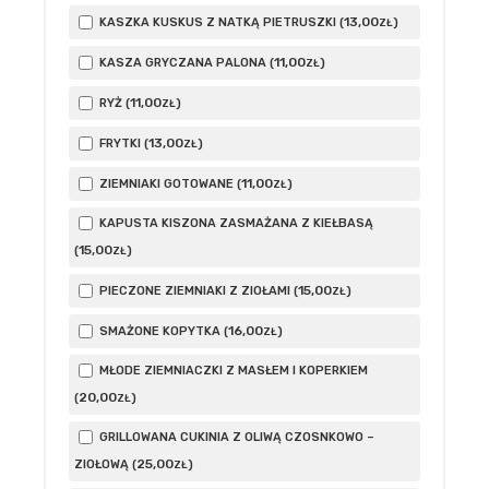
13
,00
KASZKA KUSKUS Z NATKĄ PIETRUSZKI (
)
ZŁ
11
,00
KASZA GRYCZANA PALONA (
)
ZŁ
11
,00
RYŻ (
)
ZŁ
13
,00
FRYTKI (
)
ZŁ
11
,00
ZIEMNIAKI GOTOWANE (
)
ZŁ
KAPUSTA KISZONA ZASMAŻANA Z KIEŁBASĄ
15
,00
(
)
ZŁ
15
,00
PIECZONE ZIEMNIAKI Z ZIOŁAMI (
)
ZŁ
16
,00
SMAŻONE KOPYTKA (
)
ZŁ
MŁODE ZIEMNIACZKI Z MASŁEM I KOPERKIEM
20
,00
(
)
ZŁ
GRILLOWANA CUKINIA Z OLIWĄ CZOSNKOWO –
25
,00
ZIOŁOWĄ (
)
ZŁ