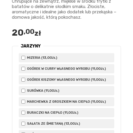
Chrupiące na zewnątrz, miękkie w środku frytki z
batatów o delikatnie słodkim smaku. Złociste,
aromatyczne i idealne jako dodatek lub przekąska –
domowa jakość, którą pokochasz.
20
,00
zł
JARZYNY
13
,00
MIZERIA (
)
ZŁ
11
,00
OGÓREK W CURRY WŁASNEGO WYROBU (
)
ZŁ
11
,00
OGÓREK KISZONY WŁASNEGO WYROBU (
)
ZŁ
11
,00
SURÓWKA (
)
ZŁ
11
,00
MARCHEWKA Z GROSZKIEM NA CIEPŁO (
)
ZŁ
11
,00
BURACZKI NA CIEPŁO (
)
ZŁ
13
,00
SAŁATA ZE ŚMIETANĄ (
)
ZŁ