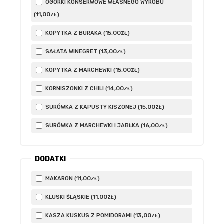
OGÓRKI KONSERWOWE WŁASNEGO WYROBU
11
,00
(
)
ZŁ
15
,00
KOPYTKA Z BURAKA (
)
ZŁ
13
,00
SAŁATA WINEGRET (
)
ZŁ
15
,00
KOPYTKA Z MARCHEWKI (
)
ZŁ
14
,00
KORNISZONKI Z CHILI (
)
ZŁ
15
,00
SURÓWKA Z KAPUSTY KISZONEJ (
)
ZŁ
16
,00
SURÓWKA Z MARCHEWKI I JABŁKA (
)
ZŁ
DODATKI
11
,00
MAKARON (
)
ZŁ
11
,00
KLUSKI ŚLĄSKIE (
)
ZŁ
13
,00
KASZA KUSKUS Z POMIDORAMI (
)
ZŁ