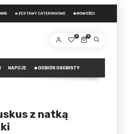
INNE
🔥ZESTAWY CATERINGOWE
🔥NOWOŚCI
 adres e-mail zostanie wysłany odnośnik do
stawienia nowego hasła.
0
0
ministratorem danych osobowych podanych w formularzu
st Agencja marketingowa Agnieszka Gajewska. Zasady
zetwarzania danych oraz Twoje uprawnienia z tym
polityka prywatności
iązane opisane są na stronie
.
H
NAPOJE
🔥ODBIÓR OSOBISTY
ZAREJESTRUJ SIĘ
uskus z natką
ki