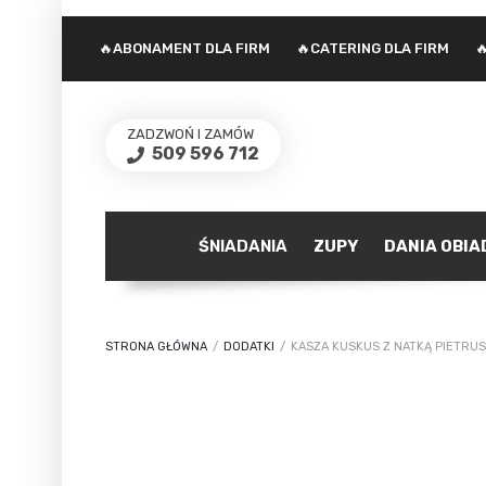
🔥ABONAMENT DLA FIRM
🔥CATERING DLA FIRM

ZADZWOŃ I ZAMÓW
509 596 712
ŚNIADANIA
ZUPY
DANIA OBI
STRONA GŁÓWNA
/
DODATKI
/
KASZA KUSKUS Z NATKĄ PIETRUS