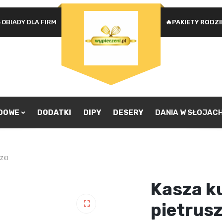
OBIADY DLA FIRM
🔥PAKIETY RODZ
Na
WYMAGANE
HASŁO
*
u
Ad
je
pr
ZAPAMIĘTAJ MNIE
zw
ZALOGUJ SIĘ
ADOWE
DODATKI
DIPY
DESERY
DANIA W SŁOJAC
Nie pamiętasz hasła?
ZKI
Kasza k
pietrusz
🔍