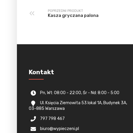
POPRZEDNI PRODUKT
Kasza gryczana palona
Kontakt
Pn, Wt: 08:00 - 22:00, Śr - Nd: 8:00 - 5:00
Ul. Księcia Ziemowita 53 lokal 1A, Budynek 3A,
03-885 Warszawa
797 798 467
biuro@wypieczeni.pl