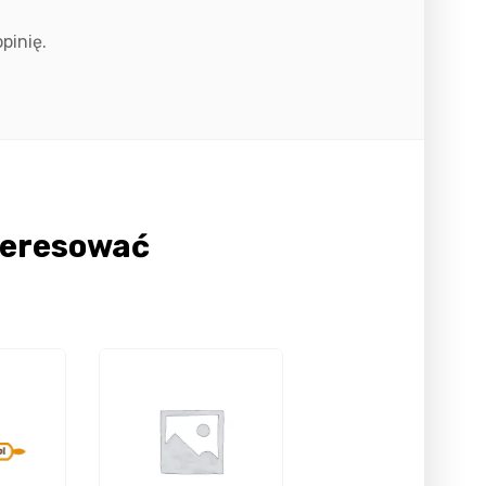
pinię.
teresować