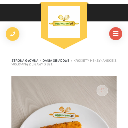
STRONA GŁÓWNA
/
DANIA OBIADOWE
/
KROKIETY MEKSYKAŃSKIE Z
WOŁOWINĄ Z LIGAWY 3 SZT.
🔍