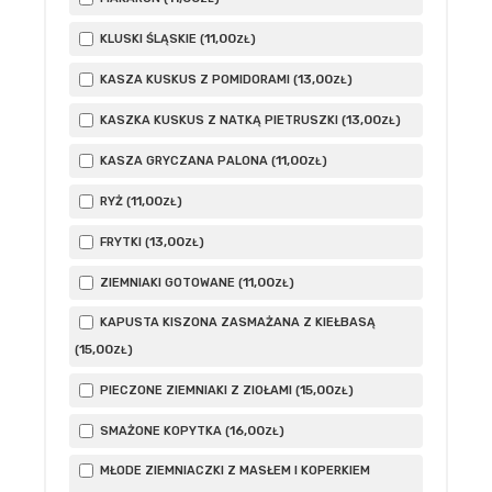
11
,00
KLUSKI ŚLĄSKIE (
)
ZŁ
13
,00
KASZA KUSKUS Z POMIDORAMI (
)
ZŁ
13
,00
KASZKA KUSKUS Z NATKĄ PIETRUSZKI (
)
ZŁ
11
,00
KASZA GRYCZANA PALONA (
)
ZŁ
11
,00
RYŻ (
)
ZŁ
13
,00
FRYTKI (
)
ZŁ
11
,00
ZIEMNIAKI GOTOWANE (
)
ZŁ
KAPUSTA KISZONA ZASMAŻANA Z KIEŁBASĄ
15
,00
(
)
ZŁ
15
,00
PIECZONE ZIEMNIAKI Z ZIOŁAMI (
)
ZŁ
16
,00
SMAŻONE KOPYTKA (
)
ZŁ
MŁODE ZIEMNIACZKI Z MASŁEM I KOPERKIEM