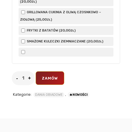
20
,00
(
)
ZŁ
GRILLOWANA CUKINIA Z OLIWĄ CZOSNKOWO –
25
,00
ZIOŁOWĄ (
)
ZŁ
20
,00
FRYTKI Z BATATÓW (
)
ZŁ
20
,00
SMAŻONE KULECZKI ZIEMNIACZANE (
)
ZŁ
ZAMÓW
Kategorie:
,
DANIA OBIADOWE
🔥NOWOŚCI