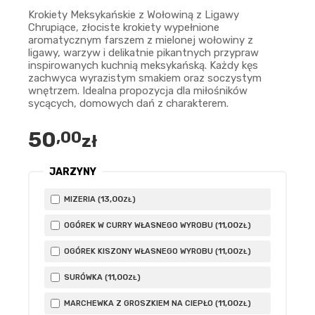
Krokiety Meksykańskie z Wołowiną z Ligawy
Chrupiące, złociste krokiety wypełnione
aromatycznym farszem z mielonej wołowiny z
ligawy, warzyw i delikatnie pikantnych przypraw
inspirowanych kuchnią meksykańską. Każdy kęs
zachwyca wyrazistym smakiem oraz soczystym
wnętrzem. Idealna propozycja dla miłośników
sycących, domowych dań z charakterem.
50
,00
zł
JARZYNY
13
,00
MIZERIA (
)
ZŁ
11
,00
OGÓREK W CURRY WŁASNEGO WYROBU (
)
ZŁ
11
,00
OGÓREK KISZONY WŁASNEGO WYROBU (
)
ZŁ
11
,00
SURÓWKA (
)
ZŁ
11
,00
MARCHEWKA Z GROSZKIEM NA CIEPŁO (
)
ZŁ