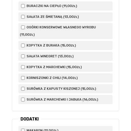
11
,00
BURACZKI NA CIEPŁO (
)
ZŁ
13
,00
SAŁATA ZE ŚMIETANĄ (
)
ZŁ
OGÓRKI KONSERWOWE WŁASNEGO WYROBU
11
,00
(
)
ZŁ
15
,00
KOPYTKA Z BURAKA (
)
ZŁ
13
,00
SAŁATA WINEGRET (
)
ZŁ
15
,00
KOPYTKA Z MARCHEWKI (
)
ZŁ
14
,00
KORNISZONKI Z CHILI (
)
ZŁ
15
,00
SURÓWKA Z KAPUSTY KISZONEJ (
)
ZŁ
16
,00
SURÓWKA Z MARCHEWKI I JABŁKA (
)
ZŁ
DODATKI
11
,00
MAKARON (
)
ZŁ