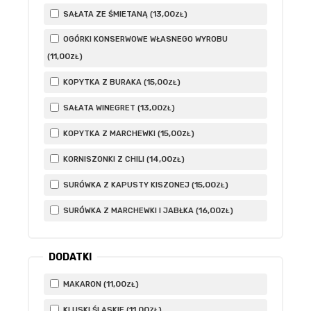
13
,00
SAŁATA ZE ŚMIETANĄ (
)
ZŁ
OGÓRKI KONSERWOWE WŁASNEGO WYROBU
11
,00
(
)
ZŁ
15
,00
KOPYTKA Z BURAKA (
)
ZŁ
13
,00
SAŁATA WINEGRET (
)
ZŁ
15
,00
KOPYTKA Z MARCHEWKI (
)
ZŁ
14
,00
KORNISZONKI Z CHILI (
)
ZŁ
15
,00
SURÓWKA Z KAPUSTY KISZONEJ (
)
ZŁ
16
,00
SURÓWKA Z MARCHEWKI I JABŁKA (
)
ZŁ
DODATKI
11
,00
MAKARON (
)
ZŁ
11
,00
KLUSKI ŚLĄSKIE (
)
ZŁ