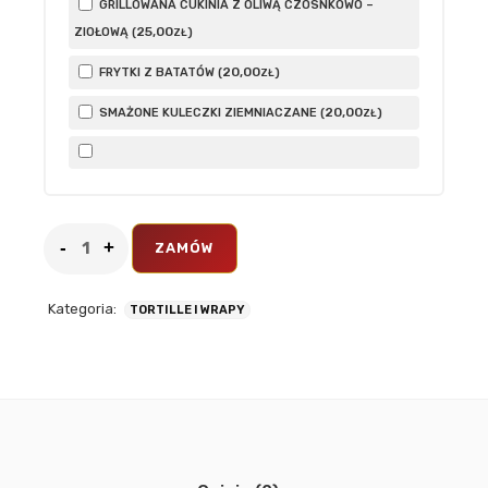
GRILLOWANA CUKINIA Z OLIWĄ CZOSNKOWO –
25
,00
ZIOŁOWĄ (
)
ZŁ
20
,00
FRYTKI Z BATATÓW (
)
ZŁ
20
,00
SMAŻONE KULECZKI ZIEMNIACZANE (
)
ZŁ
ZAMÓW
Kategoria:
TORTILLE I WRAPY