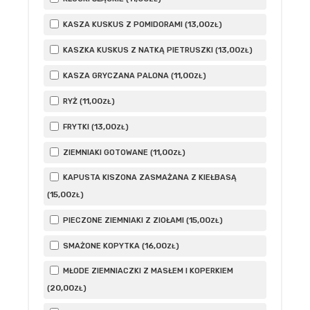
13
,00
KASZA KUSKUS Z POMIDORAMI (
)
ZŁ
13
,00
KASZKA KUSKUS Z NATKĄ PIETRUSZKI (
)
ZŁ
11
,00
KASZA GRYCZANA PALONA (
)
ZŁ
11
,00
RYŻ (
)
ZŁ
13
,00
FRYTKI (
)
ZŁ
11
,00
ZIEMNIAKI GOTOWANE (
)
ZŁ
KAPUSTA KISZONA ZASMAŻANA Z KIEŁBASĄ
15
,00
(
)
ZŁ
15
,00
PIECZONE ZIEMNIAKI Z ZIOŁAMI (
)
ZŁ
16
,00
SMAŻONE KOPYTKA (
)
ZŁ
MŁODE ZIEMNIACZKI Z MASŁEM I KOPERKIEM
20
,00
(
)
ZŁ