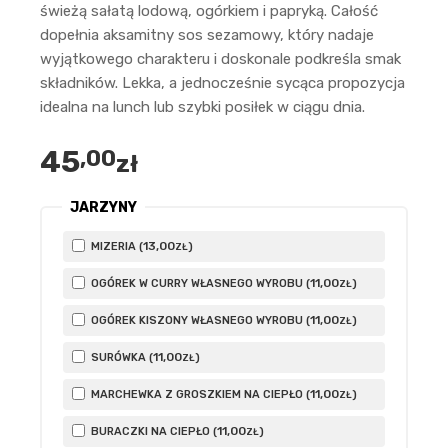
świeżą sałatą lodową, ogórkiem i papryką. Całość
dopełnia aksamitny sos sezamowy, który nadaje
wyjątkowego charakteru i doskonale podkreśla smak
składników. Lekka, a jednocześnie sycąca propozycja
idealna na lunch lub szybki posiłek w ciągu dnia.
45
,00
zł
JARZYNY
13
,00
MIZERIA (
)
ZŁ
11
,00
OGÓREK W CURRY WŁASNEGO WYROBU (
)
ZŁ
11
,00
OGÓREK KISZONY WŁASNEGO WYROBU (
)
ZŁ
11
,00
SURÓWKA (
)
ZŁ
11
,00
MARCHEWKA Z GROSZKIEM NA CIEPŁO (
)
ZŁ
11
,00
BURACZKI NA CIEPŁO (
)
ZŁ