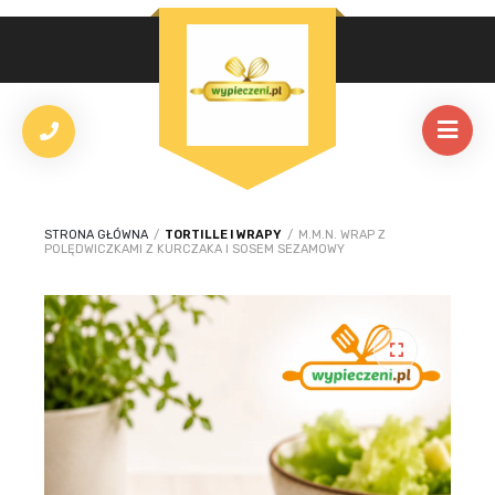
STRONA GŁÓWNA
/
TORTILLE I WRAPY
/
M.M.N. WRAP Z
POLĘDWICZKAMI Z KURCZAKA I SOSEM SEZAMOWY
🔍