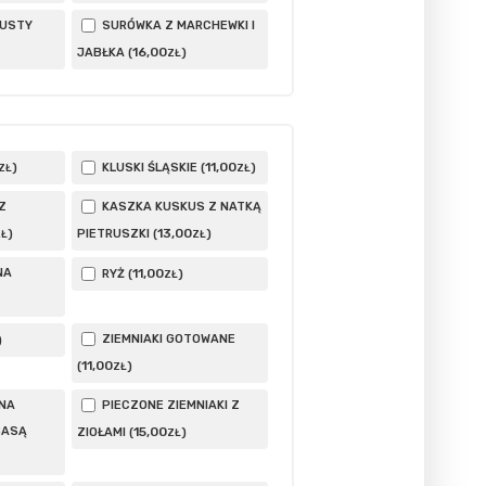
PUSTY
SURÓWKA Z MARCHEWKI I
16
,00
JABŁKA (
)
ZŁ
11
,00
)
KLUSKI ŚLĄSKIE (
)
ZŁ
ZŁ
Z
KASZKA KUSKUS Z NATKĄ
13
,00
)
PIETRUSZKI (
)
ZŁ
ZŁ
NA
11
,00
RYŻ (
)
ZŁ
ZIEMNIAKI GOTOWANE
)
11
,00
(
)
ZŁ
NA
PIECZONE ZIEMNIAKI Z
BASĄ
15
,00
ZIOŁAMI (
)
ZŁ