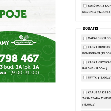
SURÓWKA Z KA
15
,00
KISZONEJ (
)
ZŁ
DODATKI
11
,00
MAKARON (
KASZA KUSKUS 
13
,00
POMIDORAMI (
KASZA GRYCZA
11
,00
PALONA (
)
ZŁ
13
,00
FRYTKI (
ZŁ
KAPUSTA KISZO
ZASMAŻANA Z KIEŁ
15
,00
(
)
ZŁ