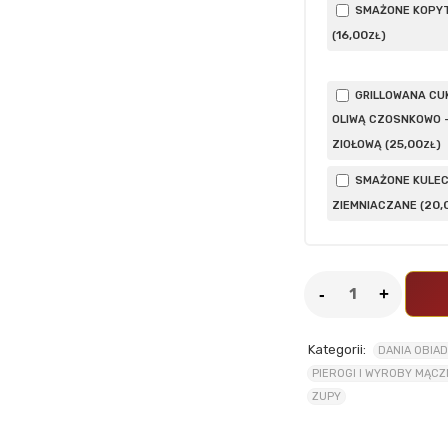
SMAŻONE KOPY
16
,00
(
)
ZŁ
GRILLOWANA CUK
OLIWĄ CZOSNKOWO 
25
,00
ZIOŁOWĄ (
)
ZŁ
SMAŻONE KULEC
20
,
ZIEMNIACZANE (
Kategorii:
DANIA OBIA
PIEROGI I WYROBY MĄC
ZUPY