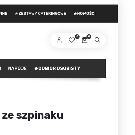
INNE
🔥ZESTAWY CATERINGOWE
🔥NOWOŚCI
 adres e-mail zostanie wysłany odnośnik do
stawienia nowego hasła.
0
0
ministratorem danych osobowych podanych w formularzu
st Agencja marketingowa Agnieszka Gajewska. Zasady
zetwarzania danych oraz Twoje uprawnienia z tym
polityka prywatności
iązane opisane są na stronie
.
H
NAPOJE
🔥ODBIÓR OSOBISTY
ZAREJESTRUJ SIĘ
 ze szpinaku