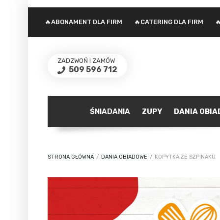
🔥ABONAMENT DLA FIRM
🔥CATERING DLA FIRM

ZADZWOŃ I ZAMÓW
509 596 712
ŚNIADANIA
ZUPY
DANIA OBI
STRONA GŁÓWNA
/
DANIA OBIADOWE
/
KOPYTKA ZE SZPINAKU