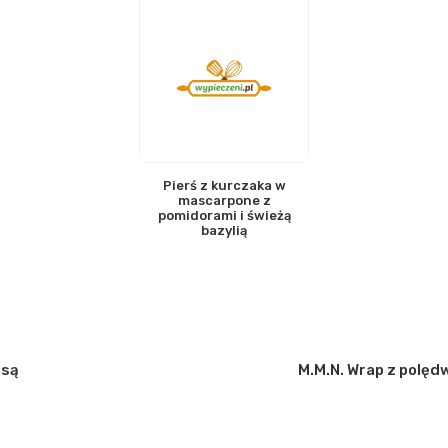
Pierś z kurczaka w
mascarpone z
pomidorami i świeżą
bazylią
asą
M.M.N. Wrap z polę