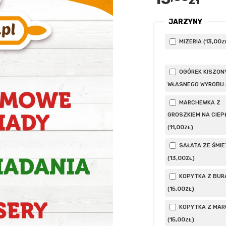
zł
JARZYNY
13
,00
MIZERIA (
Z
OGÓREK KISZON
WŁASNEGO WYROBU 
MARCHEWKA Z
GROSZKIEM NA CIEP
11
,00
(
)
ZŁ
SAŁATA ZE ŚMI
13
,00
(
)
ZŁ
KOPYTKA Z BUR
15
,00
(
)
ZŁ
KOPYTKA Z MAR
15
,00
(
)
ZŁ