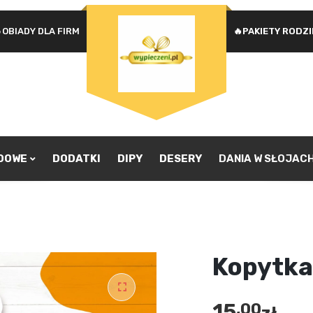
OBIADY DLA FIRM
🔥PAKIETY RODZ
Na
WYMAGANE
HASŁO
*
u
Ad
je
pr
ZAPAMIĘTAJ MNIE
zw
ZALOGUJ SIĘ
ADOWE
DODATKI
DIPY
DESERY
DANIA W SŁOJAC
Nie pamiętasz hasła?
Kopytka
15
,00
🔍