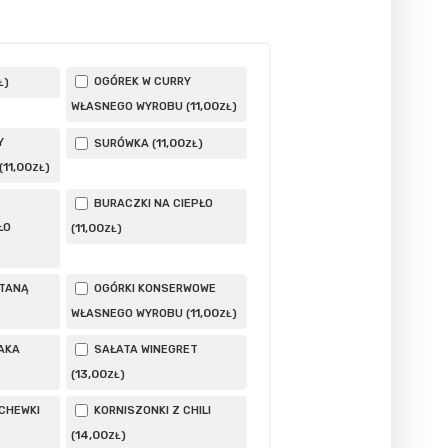
OGÓREK W CURRY
)
Ł
11
,00
WŁASNEGO WYROBU (
)
ZŁ
Y
11
,00
SURÓWKA (
)
ZŁ
11
,00
(
)
ZŁ
BURACZKI NA CIEPŁO
ŁO
11
,00
(
)
ZŁ
ETANĄ
OGÓRKI KONSERWOWE
11
,00
WŁASNEGO WYROBU (
)
ZŁ
AKA
SAŁATA WINEGRET
13
,00
(
)
ZŁ
CHEWKI
KORNISZONKI Z CHILI
14
,00
(
)
ZŁ