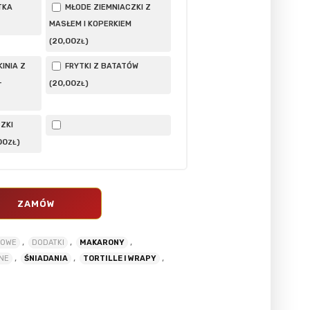
TKA
MŁODE ZIEMNIACZKI Z
MASŁEM I KOPERKIEM
20
,00
(
)
ZŁ
INIA Z
FRYTKI Z BATATÓW
–
20
,00
(
)
ZŁ
ZKI
00
)
ZŁ
ZAMÓW
,
,
,
DOWE
DODATKI
MAKARONY
,
,
,
ZNE
ŚNIADANIA
TORTILLE I WRAPY