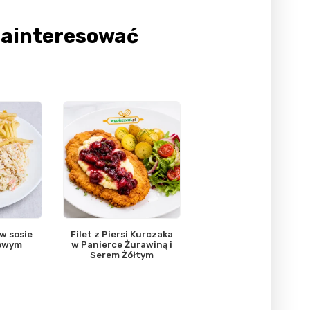
Zainteresować
 w sosie
Filet z Piersi Kurczaka
owym
w Panierce Żurawiną i
Serem Żółtym