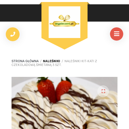
STRONA GŁÓWNA
/
NALEŚNIKI
/
NALEŚNIKI KIT-KATI Z
CZEKOLADOWĄ ŚMIETANĄ 3 SZT.
🔍