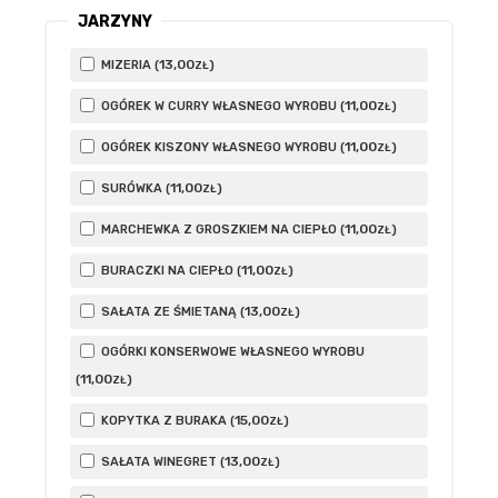
JARZYNY
13
,00
MIZERIA (
)
ZŁ
11
,00
OGÓREK W CURRY WŁASNEGO WYROBU (
)
ZŁ
11
,00
OGÓREK KISZONY WŁASNEGO WYROBU (
)
ZŁ
11
,00
SURÓWKA (
)
ZŁ
11
,00
MARCHEWKA Z GROSZKIEM NA CIEPŁO (
)
ZŁ
11
,00
BURACZKI NA CIEPŁO (
)
ZŁ
13
,00
SAŁATA ZE ŚMIETANĄ (
)
ZŁ
OGÓRKI KONSERWOWE WŁASNEGO WYROBU
11
,00
(
)
ZŁ
15
,00
KOPYTKA Z BURAKA (
)
ZŁ
13
,00
SAŁATA WINEGRET (
)
ZŁ