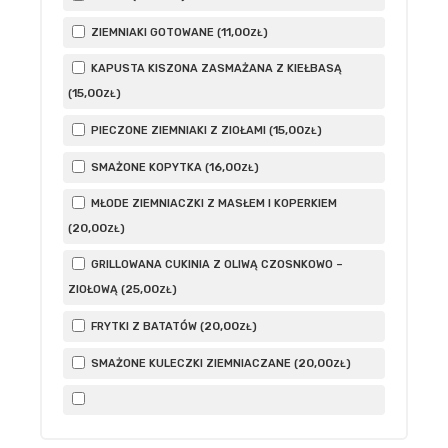
11
,00
ZIEMNIAKI GOTOWANE (
)
ZŁ
KAPUSTA KISZONA ZASMAŻANA Z KIEŁBASĄ
15
,00
(
)
ZŁ
15
,00
PIECZONE ZIEMNIAKI Z ZIOŁAMI (
)
ZŁ
16
,00
SMAŻONE KOPYTKA (
)
ZŁ
MŁODE ZIEMNIACZKI Z MASŁEM I KOPERKIEM
20
,00
(
)
ZŁ
GRILLOWANA CUKINIA Z OLIWĄ CZOSNKOWO –
25
,00
ZIOŁOWĄ (
)
ZŁ
20
,00
FRYTKI Z BATATÓW (
)
ZŁ
20
,00
SMAŻONE KULECZKI ZIEMNIACZANE (
)
ZŁ