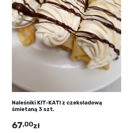
Naleśniki KIT-KATI z czekoladową
śmietaną 3 szt.
67
,00
zł