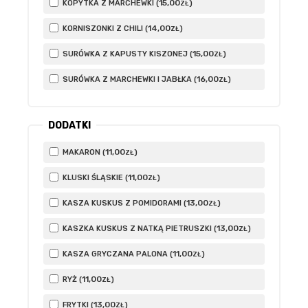
15
,00
KOPYTKA Z MARCHEWKI (
)
ZŁ
14
,00
KORNISZONKI Z CHILI (
)
ZŁ
15
,00
SURÓWKA Z KAPUSTY KISZONEJ (
)
ZŁ
16
,00
SURÓWKA Z MARCHEWKI I JABŁKA (
)
ZŁ
DODATKI
11
,00
MAKARON (
)
ZŁ
11
,00
KLUSKI ŚLĄSKIE (
)
ZŁ
13
,00
KASZA KUSKUS Z POMIDORAMI (
)
ZŁ
13
,00
KASZKA KUSKUS Z NATKĄ PIETRUSZKI (
)
ZŁ
11
,00
KASZA GRYCZANA PALONA (
)
ZŁ
11
,00
RYŻ (
)
ZŁ
13
,00
FRYTKI (
)
ZŁ