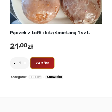
Pączek z toffi i bitą śmietaną 1 szt.
21
,00
zł
ZAMÓW
Kategorie:
,
DESERY
🔥NOWOŚCI