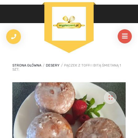
STRONA GŁÓWNA
/
DESERY
/
PĄCZEK Z TOFFI I BITĄ ŚMIETANĄ 1
SZT.
🔍