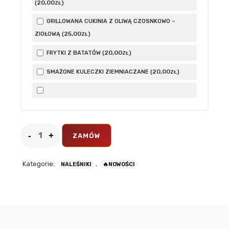
20
,00
(
)
ZŁ
GRILLOWANA CUKINIA Z OLIWĄ CZOSNKOWO –
25
,00
ZIOŁOWĄ (
)
ZŁ
20
,00
FRYTKI Z BATATÓW (
)
ZŁ
20
,00
SMAŻONE KULECZKI ZIEMNIACZANE (
)
ZŁ
ZAMÓW
Kategorie:
,
NALEŚNIKI
🔥NOWOŚCI