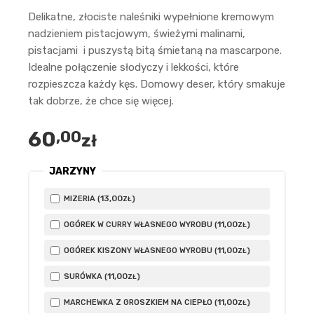
Delikatne, złociste naleśniki wypełnione kremowym
nadzieniem pistacjowym, świeżymi malinami,
pistacjami i puszystą bitą śmietaną na mascarpone.
Idealne połączenie słodyczy i lekkości, które
rozpieszcza każdy kęs. Domowy deser, który smakuje
tak dobrze, że chce się więcej.
60
,00
zł
JARZYNY
13
,00
MIZERIA (
)
ZŁ
11
,00
OGÓREK W CURRY WŁASNEGO WYROBU (
)
ZŁ
11
,00
OGÓREK KISZONY WŁASNEGO WYROBU (
)
ZŁ
11
,00
SURÓWKA (
)
ZŁ
11
,00
MARCHEWKA Z GROSZKIEM NA CIEPŁO (
)
ZŁ