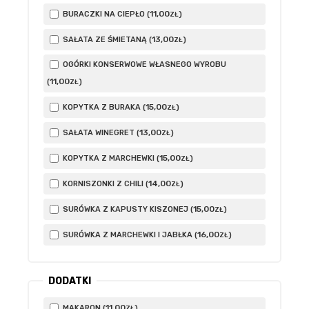
11
,00
BURACZKI NA CIEPŁO (
)
ZŁ
13
,00
SAŁATA ZE ŚMIETANĄ (
)
ZŁ
OGÓRKI KONSERWOWE WŁASNEGO WYROBU
11
,00
(
)
ZŁ
15
,00
KOPYTKA Z BURAKA (
)
ZŁ
13
,00
SAŁATA WINEGRET (
)
ZŁ
15
,00
KOPYTKA Z MARCHEWKI (
)
ZŁ
14
,00
KORNISZONKI Z CHILI (
)
ZŁ
15
,00
SURÓWKA Z KAPUSTY KISZONEJ (
)
ZŁ
16
,00
SURÓWKA Z MARCHEWKI I JABŁKA (
)
ZŁ
DODATKI
11
,00
MAKARON (
)
ZŁ