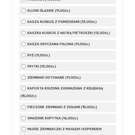
11
,00
KLUSKI ŚLĄSKIE (
)
ZŁ
13
,00
KASZA KUSKUS Z POMIDORAMI (
)
ZŁ
13
,00
KASZKA KUSKUS Z NATKĄ PIETRUSZKI (
)
ZŁ
11
,00
KASZA GRYCZANA PALONA (
)
ZŁ
11
,00
RYŻ (
)
ZŁ
13
,00
FRYTKI (
)
ZŁ
11
,00
ZIEMNIAKI GOTOWANE (
)
ZŁ
KAPUSTA KISZONA ZASMAŻANA Z KIEŁBASĄ
15
,00
(
)
ZŁ
15
,00
PIECZONE ZIEMNIAKI Z ZIOŁAMI (
)
ZŁ
16
,00
SMAŻONE KOPYTKA (
)
ZŁ
MŁODE ZIEMNIACZKI Z MASŁEM I KOPERKIEM