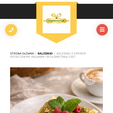
STRONA GŁÓWNA
/
NALEŚNIKI
/
NALEŚNIKI Z KREMEM
PISTACJOWYM, MALINAMI I BITĄ ŚMIETANĄ 3 SZT.
🔍