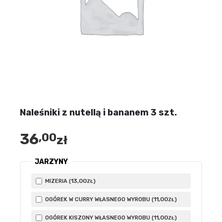
Naleśniki z nutellą i bananem 3 szt.
36
,00
zł
JARZYNY
13
,00
MIZERIA (
)
ZŁ
11
,00
OGÓREK W CURRY WŁASNEGO WYROBU (
)
ZŁ
11
,00
OGÓREK KISZONY WŁASNEGO WYROBU (
)
ZŁ