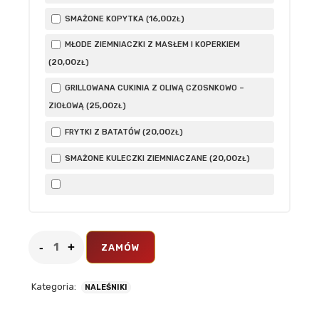
16
,00
SMAŻONE KOPYTKA (
)
ZŁ
MŁODE ZIEMNIACZKI Z MASŁEM I KOPERKIEM
20
,00
(
)
ZŁ
GRILLOWANA CUKINIA Z OLIWĄ CZOSNKOWO –
25
,00
ZIOŁOWĄ (
)
ZŁ
20
,00
FRYTKI Z BATATÓW (
)
ZŁ
20
,00
SMAŻONE KULECZKI ZIEMNIACZANE (
)
ZŁ
ZAMÓW
Kategoria:
NALEŚNIKI