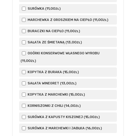
11
,00
SURÓWKA (
)
ZŁ
11
,00
MARCHEWKA Z GROSZKIEM NA CIEPŁO (
)
ZŁ
11
,00
BURACZKI NA CIEPŁO (
)
ZŁ
13
,00
SAŁATA ZE ŚMIETANĄ (
)
ZŁ
OGÓRKI KONSERWOWE WŁASNEGO WYROBU
11
,00
(
)
ZŁ
15
,00
KOPYTKA Z BURAKA (
)
ZŁ
13
,00
SAŁATA WINEGRET (
)
ZŁ
15
,00
KOPYTKA Z MARCHEWKI (
)
ZŁ
14
,00
KORNISZONKI Z CHILI (
)
ZŁ
15
,00
SURÓWKA Z KAPUSTY KISZONEJ (
)
ZŁ
16
,00
SURÓWKA Z MARCHEWKI I JABŁKA (
)
ZŁ