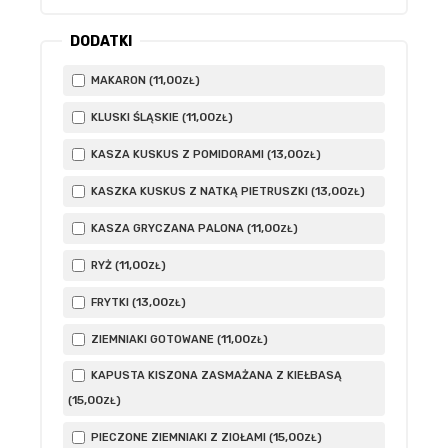
DODATKI
11
,00
MAKARON (
)
ZŁ
11
,00
KLUSKI ŚLĄSKIE (
)
ZŁ
13
,00
KASZA KUSKUS Z POMIDORAMI (
)
ZŁ
13
,00
KASZKA KUSKUS Z NATKĄ PIETRUSZKI (
)
ZŁ
11
,00
KASZA GRYCZANA PALONA (
)
ZŁ
11
,00
RYŻ (
)
ZŁ
13
,00
FRYTKI (
)
ZŁ
11
,00
ZIEMNIAKI GOTOWANE (
)
ZŁ
KAPUSTA KISZONA ZASMAŻANA Z KIEŁBASĄ
15
,00
(
)
ZŁ
15
,00
PIECZONE ZIEMNIAKI Z ZIOŁAMI (
)
ZŁ