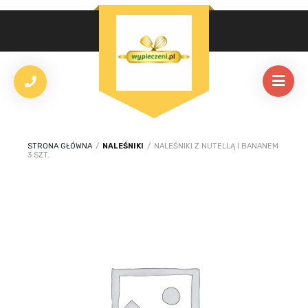
STRONA GŁÓWNA
/
NALEŚNIKI
/
NALEŚNIKI Z NUTELLĄ I BANANEM
3 SZT.