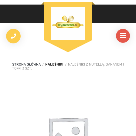
STRONA GŁÓWNA
/
NALEŚNIKI
/
NALEŚNIKI Z NUTELLĄ, BANANEM I
TOFFI 3 SZT.