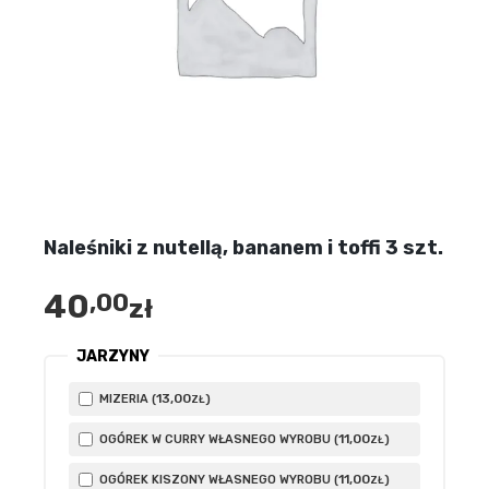
Naleśniki z nutellą, bananem i toffi 3 szt.
40
,00
zł
JARZYNY
13
,00
MIZERIA (
)
ZŁ
11
,00
OGÓREK W CURRY WŁASNEGO WYROBU (
)
ZŁ
11
,00
OGÓREK KISZONY WŁASNEGO WYROBU (
)
ZŁ