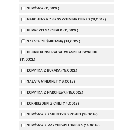
11
,00
SURÓWKA (
)
ZŁ
11
,00
MARCHEWKA Z GROSZKIEM NA CIEPŁO (
)
ZŁ
11
,00
BURACZKI NA CIEPŁO (
)
ZŁ
13
,00
SAŁATA ZE ŚMIETANĄ (
)
ZŁ
OGÓRKI KONSERWOWE WŁASNEGO WYROBU
11
,00
(
)
ZŁ
15
,00
KOPYTKA Z BURAKA (
)
ZŁ
13
,00
SAŁATA WINEGRET (
)
ZŁ
15
,00
KOPYTKA Z MARCHEWKI (
)
ZŁ
14
,00
KORNISZONKI Z CHILI (
)
ZŁ
15
,00
SURÓWKA Z KAPUSTY KISZONEJ (
)
ZŁ
16
,00
SURÓWKA Z MARCHEWKI I JABŁKA (
)
ZŁ