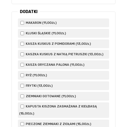
DODATKI
11
,00
MAKARON (
)
ZŁ
11
,00
KLUSKI ŚLĄSKIE (
)
ZŁ
13
,00
KASZA KUSKUS Z POMIDORAMI (
)
ZŁ
13
,00
KASZKA KUSKUS Z NATKĄ PIETRUSZKI (
)
ZŁ
11
,00
KASZA GRYCZANA PALONA (
)
ZŁ
11
,00
RYŻ (
)
ZŁ
13
,00
FRYTKI (
)
ZŁ
11
,00
ZIEMNIAKI GOTOWANE (
)
ZŁ
KAPUSTA KISZONA ZASMAŻANA Z KIEŁBASĄ
15
,00
(
)
ZŁ
15
,00
PIECZONE ZIEMNIAKI Z ZIOŁAMI (
)
ZŁ