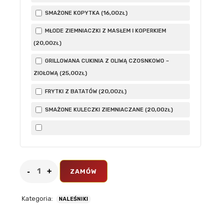
16
,00
SMAŻONE KOPYTKA (
)
ZŁ
MŁODE ZIEMNIACZKI Z MASŁEM I KOPERKIEM
20
,00
(
)
ZŁ
GRILLOWANA CUKINIA Z OLIWĄ CZOSNKOWO –
25
,00
ZIOŁOWĄ (
)
ZŁ
20
,00
FRYTKI Z BATATÓW (
)
ZŁ
20
,00
SMAŻONE KULECZKI ZIEMNIACZANE (
)
ZŁ
ZAMÓW
Kategoria:
NALEŚNIKI