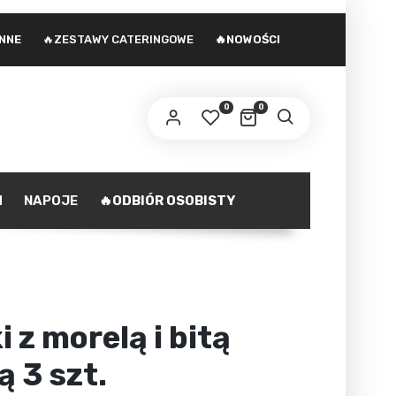
INNE
🔥ZESTAWY CATERINGOWE
🔥NOWOŚCI
 adres e-mail zostanie wysłany odnośnik do
stawienia nowego hasła.
0
0
ministratorem danych osobowych podanych w formularzu
st Agencja marketingowa Agnieszka Gajewska. Zasady
zetwarzania danych oraz Twoje uprawnienia z tym
polityka prywatności
iązane opisane są na stronie
.
H
NAPOJE
🔥ODBIÓR OSOBISTY
ZAREJESTRUJ SIĘ
i z morelą i bitą
 3 szt.