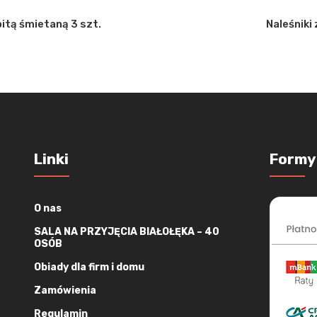
bitą śmietaną 3 szt.
Naleśniki 
Linki
Formy
O nas
SALA NA PRZYJĘCIA BIAŁOŁĘKA – 40
OSÓB
Obiady dla firm i domu
Zamówienia
Regulamin