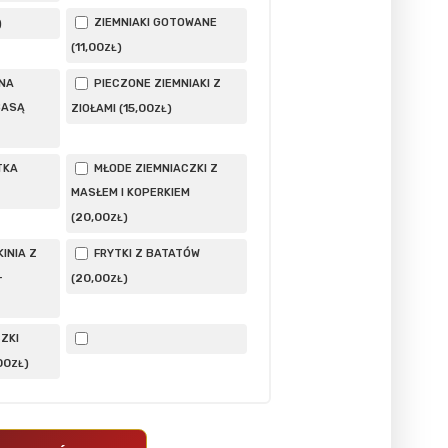
ZIEMNIAKI GOTOWANE
)
11
,00
(
)
ZŁ
NA
PIECZONE ZIEMNIAKI Z
BASĄ
15
,00
ZIOŁAMI (
)
ZŁ
TKA
MŁODE ZIEMNIACZKI Z
MASŁEM I KOPERKIEM
20
,00
(
)
ZŁ
INIA Z
FRYTKI Z BATATÓW
–
20
,00
(
)
ZŁ
ZKI
00
)
ZŁ