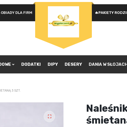
OBIADY DLA FIRM
🔥PAKIETY RODZ
Na
WYMAGANE
HASŁO
*
u
Ad
je
pr
ZAPAMIĘTAJ MNIE
zw
ZALOGUJ SIĘ
ADOWE
DODATKI
DIPY
DESERY
DANIA W SŁOJAC
Nie pamiętasz hasła?
IETANĄ 3 SZT.
Naleśnik
śmietaną
🔍