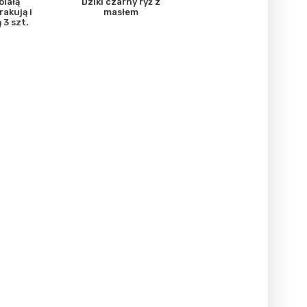
białą
Dziki czarny ryż z
akują i
masłem
 3 szt.