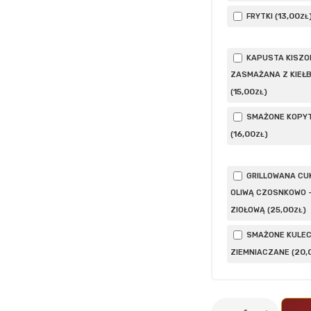
13
,00
FRYTKI (
ZŁ
KAPUSTA KISZO
ZASMAŻANA Z KIEŁ
15
,00
(
)
ZŁ
SMAŻONE KOPY
16
,00
(
)
ZŁ
GRILLOWANA CUK
OLIWĄ CZOSNKOWO 
25
,00
ZIOŁOWĄ (
)
ZŁ
SMAŻONE KULEC
20
,
ZIEMNIACZANE (