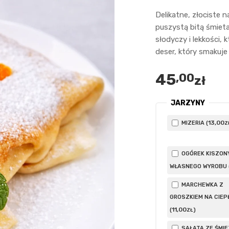
Delikatne, złociste n
puszystą bitą śmiet
słodyczy i lekkości,
deser, który smakuje 
45
,00
zł
JARZYNY
13
,00
MIZERIA (
Z
OGÓREK KISZON
WŁASNEGO WYROBU 
MARCHEWKA Z
GROSZKIEM NA CIEP
11
,00
(
)
ZŁ
SAŁATA ZE ŚMI