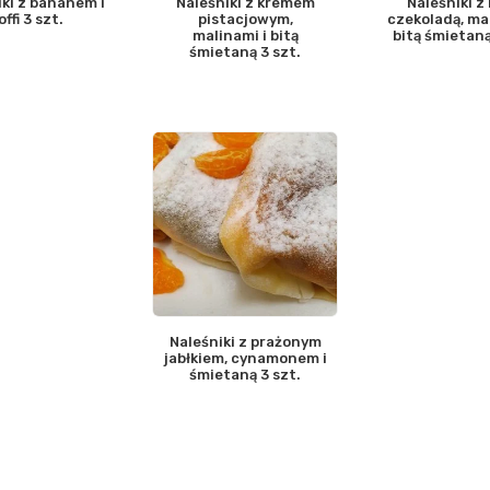
iki z bananem i
Naleśniki z kremem
Naleśniki z 
offi 3 szt.
pistacjowym,
czekoladą, mar
malinami i bitą
bitą śmietaną
śmietaną 3 szt.
Naleśniki z prażonym
jabłkiem, cynamonem i
śmietaną 3 szt.