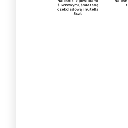
Naleśniki z powidłami
Naleśn
śliwkowymi, śmietaną
t
czekoladową i nutellą
3szt