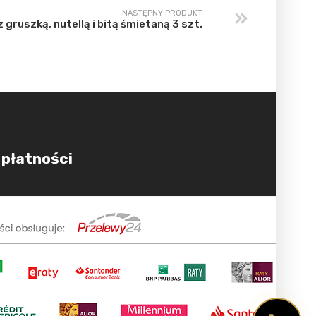
NASTĘPNY PRODUKT
z gruszką, nutellą i bitą śmietaną 3 szt.
 płatności