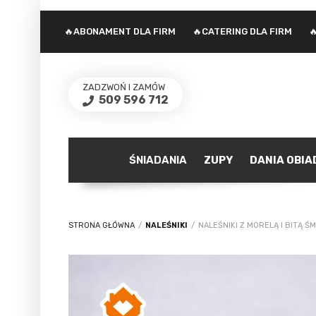
🔥ABONAMENT DLA FIRM
🔥CATERING DLA FIRM

ZADZWOŃ I ZAMÓW
509 596 712
ŚNIADANIA
ZUPY
DANIA OBI
STRONA GŁÓWNA
/
NALEŚNIKI
/
NALEŚNIKI Z MORELĄ I BITĄ ŚM