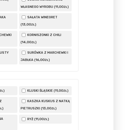
11
,00
WŁASNEGO WYROBU (
)
ZŁ
AKA
SAŁATA WINEGRET
13
,00
(
)
ZŁ
CHEWKI
KORNISZONKI Z CHILI
14
,00
(
)
ZŁ
PUSTY
SURÓWKA Z MARCHEWKI I
16
,00
JABŁKA (
)
ZŁ
11
,00
)
KLUSKI ŚLĄSKIE (
)
ZŁ
ZŁ
Z
KASZKA KUSKUS Z NATKĄ
13
,00
)
PIETRUSZKI (
)
ZŁ
ZŁ
NA
11
,00
RYŻ (
)
ZŁ