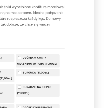
aleśniki wypełnione konfiturą morelową i
aną na mascarpone. Idealne połączenie
 które rozpieszcza każdy kęs. Domowy
tak dobrze, że chce się więcej.
OGÓREK W CURRY
)
Ł
11
,00
WŁASNEGO WYROBU (
)
ZŁ
Y
11
,00
SURÓWKA (
)
ZŁ
11
,00
(
)
ZŁ
BURACZKI NA CIEPŁO
ŁO
11
,00
(
)
ZŁ
ETANĄ
OGÓRKI KONSERWOWE