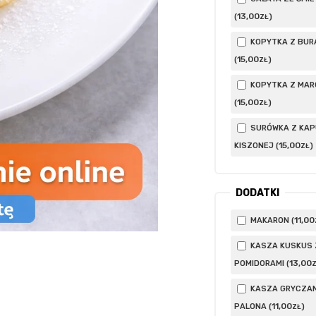
13
,00
(
)
ZŁ
KOPYTKA Z BUR
15
,00
(
)
ZŁ
KOPYTKA Z MAR
15
,00
(
)
ZŁ
SURÓWKA Z KA
15
,00
KISZONEJ (
)
ZŁ
DODATKI
11
,00
MAKARON (
KASZA KUSKUS 
13
,00
POMIDORAMI (
KASZA GRYCZA
11
,00
PALONA (
)
ZŁ