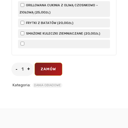
GRILLOWANA CUKINIA Z OLIWĄ CZOSNKOWO –
25
,00
ZIOŁOWĄ (
)
ZŁ
20
,00
FRYTKI Z BATATÓW (
)
ZŁ
20
,00
SMAŻONE KULECZKI ZIEMNIACZANE (
)
ZŁ
ZAMÓW
Kategoria:
DANIA OBIADOWE