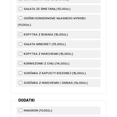
13
,00
SAŁATA ZE ŚMIETANĄ (
)
ZŁ
OGÓRKI KONSERWOWE WŁASNEGO WYROBU
11
,00
(
)
ZŁ
15
,00
KOPYTKA Z BURAKA (
)
ZŁ
13
,00
SAŁATA WINEGRET (
)
ZŁ
15
,00
KOPYTKA Z MARCHEWKI (
)
ZŁ
14
,00
KORNISZONKI Z CHILI (
)
ZŁ
15
,00
SURÓWKA Z KAPUSTY KISZONEJ (
)
ZŁ
16
,00
SURÓWKA Z MARCHEWKI I JABŁKA (
)
ZŁ
DODATKI
11
,00
MAKARON (
)
ZŁ