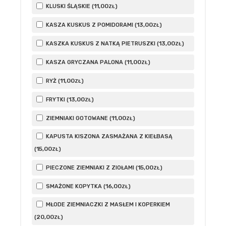
11
,00
KLUSKI ŚLĄSKIE (
)
ZŁ
13
,00
KASZA KUSKUS Z POMIDORAMI (
)
ZŁ
13
,00
KASZKA KUSKUS Z NATKĄ PIETRUSZKI (
)
ZŁ
11
,00
KASZA GRYCZANA PALONA (
)
ZŁ
11
,00
RYŻ (
)
ZŁ
13
,00
FRYTKI (
)
ZŁ
11
,00
ZIEMNIAKI GOTOWANE (
)
ZŁ
KAPUSTA KISZONA ZASMAŻANA Z KIEŁBASĄ
15
,00
(
)
ZŁ
15
,00
PIECZONE ZIEMNIAKI Z ZIOŁAMI (
)
ZŁ
16
,00
SMAŻONE KOPYTKA (
)
ZŁ
MŁODE ZIEMNIACZKI Z MASŁEM I KOPERKIEM
20
,00
(
)
ZŁ