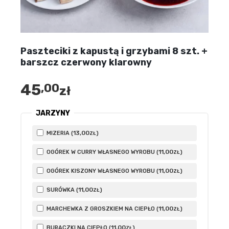
Paszteciki z kapustą i grzybami 8 szt. +
barszcz czerwony klarowny
45
,00
zł
JARZYNY
13
,00
MIZERIA (
)
ZŁ
11
,00
OGÓREK W CURRY WŁASNEGO WYROBU (
)
ZŁ
11
,00
OGÓREK KISZONY WŁASNEGO WYROBU (
)
ZŁ
11
,00
SURÓWKA (
)
ZŁ
11
,00
MARCHEWKA Z GROSZKIEM NA CIEPŁO (
)
ZŁ
11
,00
BURACZKI NA CIEPŁO (
)
ZŁ