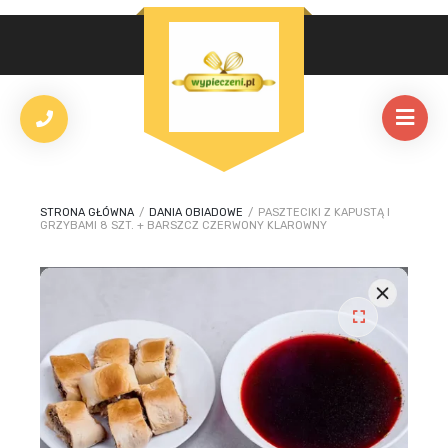
STRONA GŁÓWNA
/
DANIA OBIADOWE
/
PASZTECIKI Z KAPUSTĄ I
GRZYBAMI 8 SZT. + BARSZCZ CZERWONY KLAROWNY
🔍