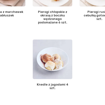
a z marchewek
Pierogi chłopskie z
Pierogi rus
 jabłuszek
okrasą z boczku
cebulką goto
wędzonego
szt.
podsmażane 6 szt.
Knedle z jagodami 4
szt.