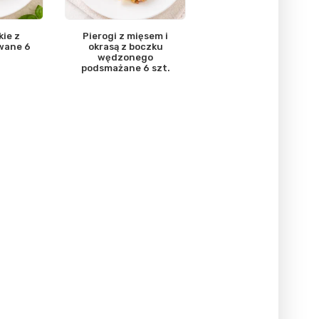
kie z
Pierogi z mięsem i
wane 6
okrasą z boczku
wędzonego
podsmażane 6 szt.