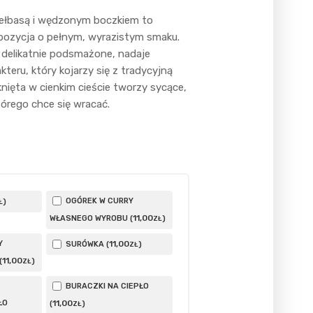
kiełbasą i wędzonym boczkiem to
opozycja o pełnym, wyrazistym smaku.
delikatnie podsmażone, nadaje
akteru, który kojarzy się z tradycyjną
nięta w cienkim cieście tworzy sycące,
órego chce się wracać.
OGÓREK W CURRY
)
Ł
11
,00
WŁASNEGO WYROBU (
)
ZŁ
Y
11
,00
SURÓWKA (
)
ZŁ
11
,00
(
)
ZŁ
BURACZKI NA CIEPŁO
ŁO
11
,00
(
)
ZŁ