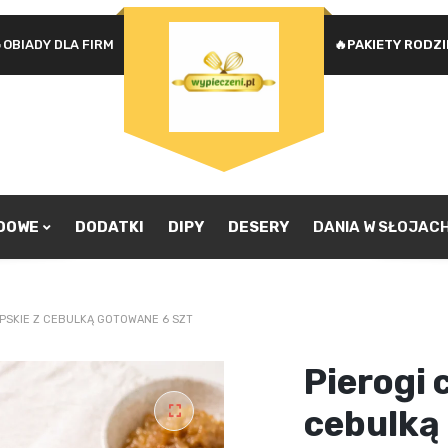
OBIADY DLA FIRM
🔥PAKIETY RODZ
Na
WYMAGANE
HASŁO
*
u
Ad
je
pr
ZAPAMIĘTAJ MNIE
zw
ZALOGUJ SIĘ
ADOWE
DODATKI
DIPY
DESERY
DANIA W SŁOJAC
Nie pamiętasz hasła?
PSKIE Z CEBULKĄ GOTOWANE 6 SZT
Pierogi 
cebulką
🔍