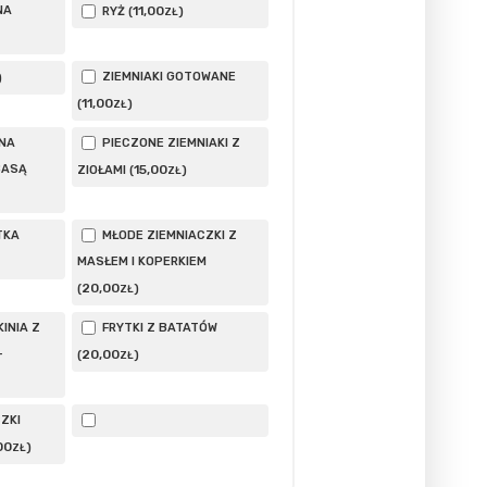
NA
11
,00
RYŻ (
)
ZŁ
ZIEMNIAKI GOTOWANE
)
11
,00
(
)
ZŁ
NA
PIECZONE ZIEMNIAKI Z
BASĄ
15
,00
ZIOŁAMI (
)
ZŁ
TKA
MŁODE ZIEMNIACZKI Z
MASŁEM I KOPERKIEM
20
,00
(
)
ZŁ
INIA Z
FRYTKI Z BATATÓW
–
20
,00
(
)
ZŁ
ZKI
00
)
ZŁ