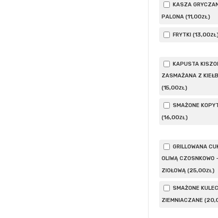
KASZA GRYCZA
11
,00
PALONA (
)
ZŁ
13
,00
FRYTKI (
ZŁ
KAPUSTA KISZO
ZASMAŻANA Z KIEŁ
15
,00
(
)
ZŁ
SMAŻONE KOPY
16
,00
(
)
ZŁ
GRILLOWANA CUK
OLIWĄ CZOSNKOWO 
25
,00
ZIOŁOWĄ (
)
ZŁ
SMAŻONE KULEC
20
,
ZIEMNIACZANE (