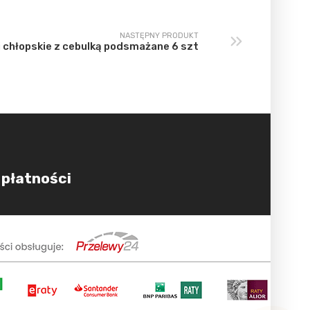
NASTĘPNY PRODUKT
i chłopskie z cebulką podsmażane 6 szt
 płatności