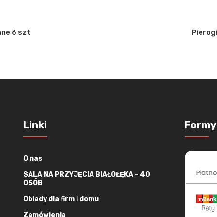
ane 6 szt
Pierog
Linki
Formy
O nas
SALA NA PRZYJĘCIA BIAŁOŁĘKA – 40
OSÓB
Obiady dla firm i domu
Zamówienia