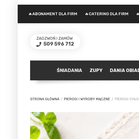
🔥ABONAMENT DLA FIRM
🔥CATERING DLA FIRM

ZADZWOŃ I ZAMÓW
509 596 712
ŚNIADANIA
ZUPY
DANIA OBI
STRONA GŁÓWNA
/
PIEROGI I WYROBY MĄCZNE
/
PIEROGI CHŁO