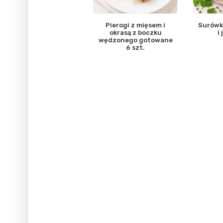
Pierogi z mięsem i
Surówk
okrasą z boczku
i
wędzonego gotowane
6 szt.