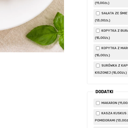
11
,00
(
)
ZŁ
SAŁATA ZE ŚMI
13
,00
(
)
ZŁ
KOPYTKA Z BUR
15
,00
(
)
ZŁ
KOPYTKA Z MAR
15
,00
(
)
ZŁ
SURÓWKA Z KA
15
,00
KISZONEJ (
)
ZŁ
DODATKI
11
,00
MAKARON (
KASZA KUSKUS 
13
,00
POMIDORAMI (