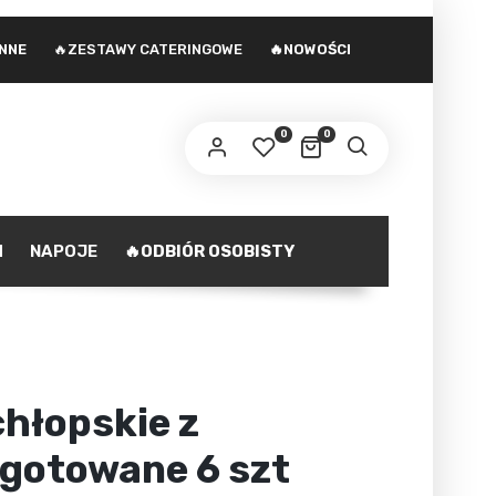
INNE
🔥ZESTAWY CATERINGOWE
🔥NOWOŚCI
 adres e-mail zostanie wysłany odnośnik do
stawienia nowego hasła.
0
0
ministratorem danych osobowych podanych w formularzu
st Agencja marketingowa Agnieszka Gajewska. Zasady
zetwarzania danych oraz Twoje uprawnienia z tym
polityka prywatności
iązane opisane są na stronie
.
H
NAPOJE
🔥ODBIÓR OSOBISTY
ZAREJESTRUJ SIĘ
chłopskie z
 gotowane 6 szt