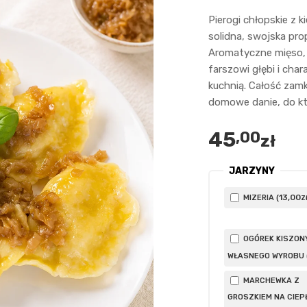
Pierogi chłopskie z 
solidna, swojska pr
Aromatyczne mięso, 
farszowi głębi i char
kuchnią. Całość zamk
domowe danie, do kt
45
,00
zł
JARZYNY
13
,00
MIZERIA (
Z
OGÓREK KISZON
WŁASNEGO WYROBU 
MARCHEWKA Z
GROSZKIEM NA CIEP