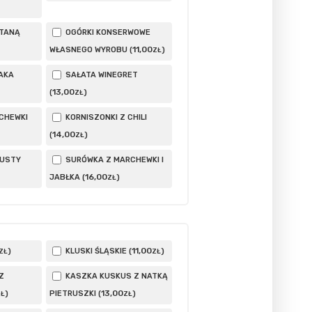
ETANĄ
OGÓRKI KONSERWOWE
11
,00
WŁASNEGO WYROBU (
)
ZŁ
AKA
SAŁATA WINEGRET
13
,00
(
)
ZŁ
CHEWKI
KORNISZONKI Z CHILI
14
,00
(
)
ZŁ
PUSTY
SURÓWKA Z MARCHEWKI I
16
,00
JABŁKA (
)
ZŁ
11
,00
)
KLUSKI ŚLĄSKIE (
)
ZŁ
ZŁ
Z
KASZKA KUSKUS Z NATKĄ
13
,00
)
PIETRUSZKI (
)
ZŁ
ZŁ