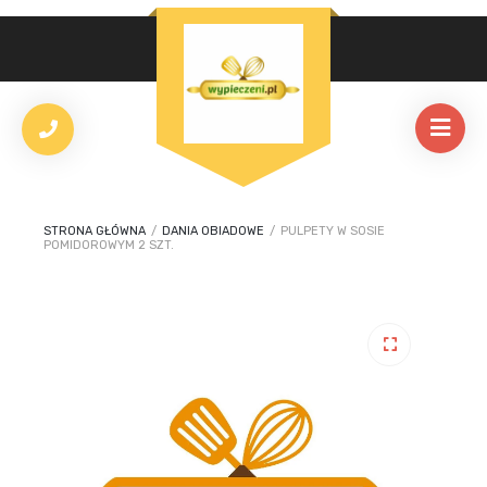
STRONA GŁÓWNA
/
DANIA OBIADOWE
/
PULPETY W SOSIE
POMIDOROWYM 2 SZT.
🔍