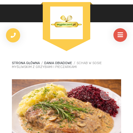
STRONA GŁÓWNA
/
DANIA OBIADOWE
/
SCHAB W SOSIE
MYŚLIWSKIM Z GRZYBAMI I PIECZARKAMI
🔍