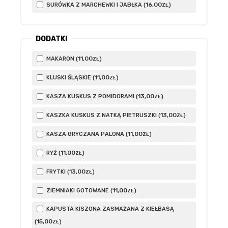
16
,00
SURÓWKA Z MARCHEWKI I JABŁKA (
)
ZŁ
DODATKI
11
,00
MAKARON (
)
ZŁ
11
,00
KLUSKI ŚLĄSKIE (
)
ZŁ
13
,00
KASZA KUSKUS Z POMIDORAMI (
)
ZŁ
13
,00
KASZKA KUSKUS Z NATKĄ PIETRUSZKI (
)
ZŁ
11
,00
KASZA GRYCZANA PALONA (
)
ZŁ
11
,00
RYŻ (
)
ZŁ
13
,00
FRYTKI (
)
ZŁ
11
,00
ZIEMNIAKI GOTOWANE (
)
ZŁ
KAPUSTA KISZONA ZASMAŻANA Z KIEŁBASĄ
15
,00
(
)
ZŁ