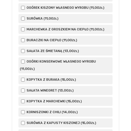
11
,00
OGÓREK KISZONY WŁASNEGO WYROBU (
)
ZŁ
11
,00
SURÓWKA (
)
ZŁ
11
,00
MARCHEWKA Z GROSZKIEM NA CIEPŁO (
)
ZŁ
11
,00
BURACZKI NA CIEPŁO (
)
ZŁ
13
,00
SAŁATA ZE ŚMIETANĄ (
)
ZŁ
OGÓRKI KONSERWOWE WŁASNEGO WYROBU
11
,00
(
)
ZŁ
15
,00
KOPYTKA Z BURAKA (
)
ZŁ
13
,00
SAŁATA WINEGRET (
)
ZŁ
15
,00
KOPYTKA Z MARCHEWKI (
)
ZŁ
14
,00
KORNISZONKI Z CHILI (
)
ZŁ
15
,00
SURÓWKA Z KAPUSTY KISZONEJ (
)
ZŁ