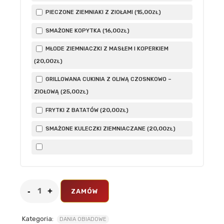
15
,00
PIECZONE ZIEMNIAKI Z ZIOŁAMI (
)
ZŁ
16
,00
SMAŻONE KOPYTKA (
)
ZŁ
MŁODE ZIEMNIACZKI Z MASŁEM I KOPERKIEM
20
,00
(
)
ZŁ
GRILLOWANA CUKINIA Z OLIWĄ CZOSNKOWO –
25
,00
ZIOŁOWĄ (
)
ZŁ
20
,00
FRYTKI Z BATATÓW (
)
ZŁ
20
,00
SMAŻONE KULECZKI ZIEMNIACZANE (
)
ZŁ
ZAMÓW
Kategoria:
DANIA OBIADOWE