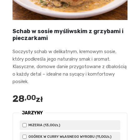
Schab w sosie myśliwskim z grzybami i
pieczarkami
Soczysty schab w delikatnym, kremowym sosie,
który podkreśla jego naturalny smak i aromat.
Klasyczne, domowe danie przygotowane z dbałością
o każdy detal – idealne na sycący i komfortowy
posiłek.
28
,00
zł
JARZYNY
13
,00
MIZERIA (
)
ZŁ
11
,00
OGÓREK W CURRY WŁASNEGO WYROBU (
)
ZŁ