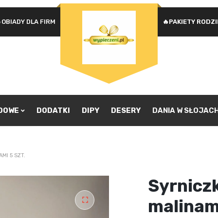
OBIADY DLA FIRM
🔥PAKIETY RODZ
Na
WYMAGANE
HASŁO
*
u
Ad
je
pr
ZAPAMIĘTAJ MNIE
zw
ZALOGUJ SIĘ
ADOWE
DODATKI
DIPY
DESERY
DANIA W SŁOJAC
Nie pamiętasz hasła?
MI 5 SZT.
Syrniczki
malinami
🔍