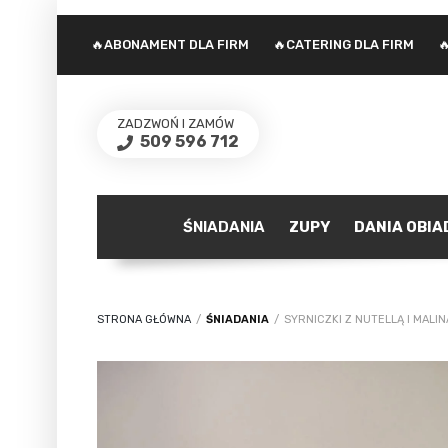
🔥ABONAMENT DLA FIRM
🔥CATERING DLA FIRM

ZADZWOŃ I ZAMÓW
509 596 712
ŚNIADANIA
ZUPY
DANIA OBI
STRONA GŁÓWNA
/
ŚNIADANIA
/
SYRNICZKI Z NUTELLĄ I MALINA