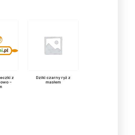
eczki z
Dziki czarny ryż z
towo –
masłem
m