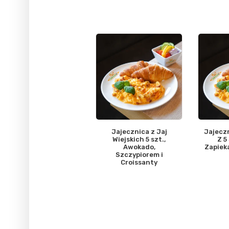
Jajecznica z Jaj
Jajecz
Wiejskich 5 szt.,
Z 5
Awokado,
Zapiek
Szczypiorem i
Croissanty