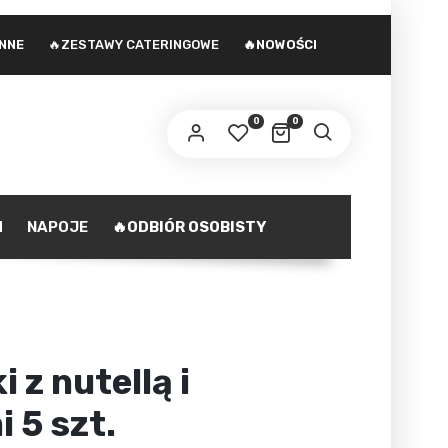
INNE
🔥ZESTAWY CATERINGOWE
🔥NOWOŚCI
 adres e-mail zostanie wysłany odnośnik do
stawienia nowego hasła.
0
0
ministratorem danych osobowych podanych w formularzu
st Agencja marketingowa Agnieszka Gajewska. Zasady
zetwarzania danych oraz Twoje uprawnienia z tym
polityka prywatności
iązane opisane są na stronie
.
H
NAPOJE
🔥ODBIÓR OSOBISTY
ZAREJESTRUJ SIĘ
 z nutellą i
 5 szt.