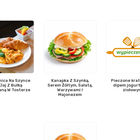
nica Na Szynce
Kanapka Z Szynką,
Pieczone krat
 Jaj Z Bułką
Serem Żółtym, Sałatą,
dipem jogur
aną W Tosterze
Warzywami I
ziołowy
Majonezem