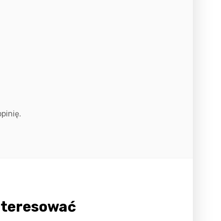
pinię.
nteresować